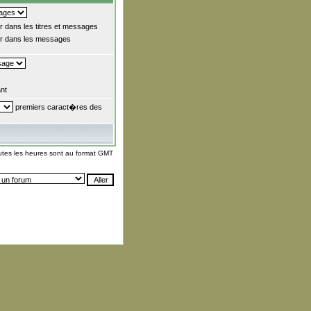
 dans les titres et messages
 dans les messages
nt
premiers caract�res des
utes les heures sont au format GMT