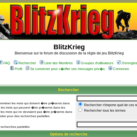
BlitzKrieg
Bienvenue sur le forum de discussion de la règle de jeu BlitzKrieg
FAQ
Rechercher
Liste des Membres
Groupes d'utilisateurs
S'enregist
Profil
Se connecter pour v�rifier ses messages priv�s
Connexion
Rechercher
rminer les mots qui doivent �tre pr�sents dans
Rechercher n'importe quel de ces 
les mots qui peuvent �tre pr�sents dans les
Rechercher tous les termes
les mots qui ne devraient pas �tre pr�sents dans
joker pour des recherches partielles
 recherches partielles
Options de recherche