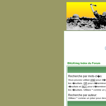
BlitzKrieg Index du Forum
Recherche par mots-cl�s:
Vous pouvez utiliser
AND
pour d�te
les r�sultats,
OR
pour d�terminer 
r�sultats et
NOT
pour d�terminer 
les r�sultats. Utilisez * comme un 
Recherche par auteur:
Utilisez * comme un joker pour des