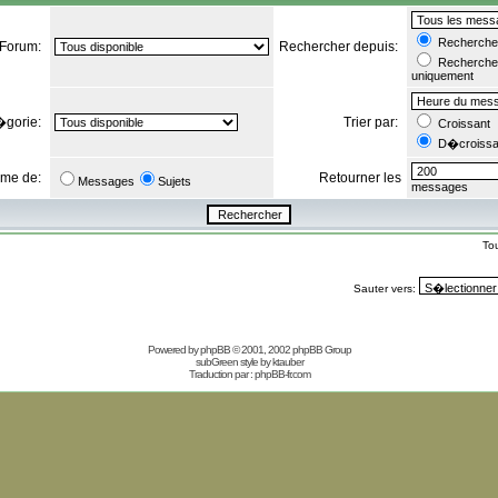
Rechercher
Forum:
Rechercher depuis:
Rechercher
uniquement
�gorie:
Trier par:
Croissant
D�croissa
orme de:
Retourner les
Messages
Sujets
messages
To
Sauter vers:
Powered by
phpBB
© 2001, 2002 phpBB Group
subGreen style by
ktauber
Traduction par :
phpBB-fr.com