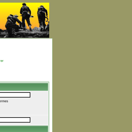
rer
termes