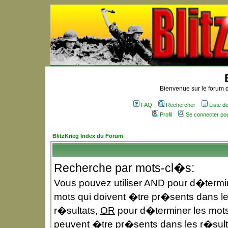
Bienvenue sur le forum d
FAQ
Rechercher
Liste 
Profil
Se connecter po
BlitzKrieg Index du Forum
Recherche par mots-cl�s:
Vous pouvez utiliser
AND
pour d�termin
mots qui doivent �tre pr�sents dans l
r�sultats,
OR
pour d�terminer les mots
peuvent �tre pr�sents dans les r�sult