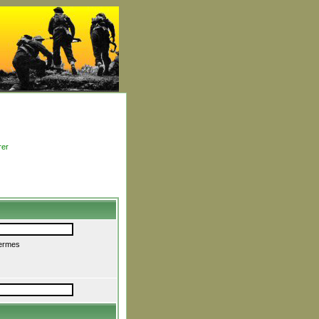
rer
termes