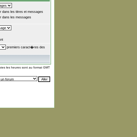
 dans les titres et messages
 dans les messages
nt
premiers caract�res des
utes les heures sont au format GMT