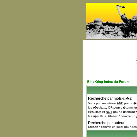
BlitzKrieg Index du Forum
Recherche par mots-cl�s:
Vous pouvez utiliser
AND
pour d�te
les r�sultats,
OR
pour d�terminer 
r�sultats et
NOT
pour d�terminer 
les r�sultats. Utilisez * comme un 
Recherche par auteur:
Utilisez * comme un joker pour des