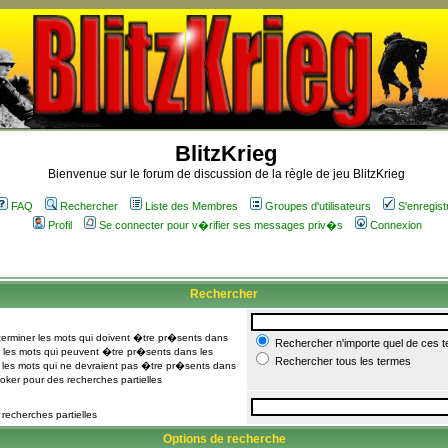
BlitzKrieg
Bienvenue sur le forum de discussion de la règle de jeu BlitzKrieg
FAQ
Rechercher
Liste des Membres
Groupes d'utilisateurs
S'enregist
Profil
Se connecter pour v�rifier ses messages priv�s
Connexion
Rechercher
rminer les mots qui doivent �tre pr�sents dans
Rechercher n'importe quel de ces 
les mots qui peuvent �tre pr�sents dans les
Rechercher tous les termes
les mots qui ne devraient pas �tre pr�sents dans
joker pour des recherches partielles
 recherches partielles
Options de recherche