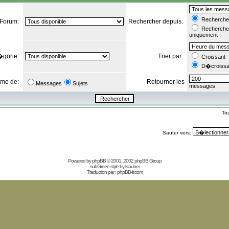
Rechercher
Forum:
Rechercher depuis:
Rechercher
uniquement
�gorie:
Trier par:
Croissant
D�croissa
orme de:
Retourner les
Messages
Sujets
messages
To
Sauter vers:
Powered by
phpBB
© 2001, 2002 phpBB Group
subGreen style by
ktauber
Traduction par :
phpBB-fr.com