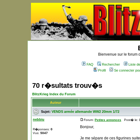
Bienvenue sur le forum d
FAQ
Rechercher
Liste 
Profil
Se connecter po
70 r�sultats trouv�s
BlitzKrieg Index du Forum
Auteur
Sujet:
VENDS armée allemande WW2 20mm 1/72
nebbiu
Forum:
Petites annonces
Post� le: D
Bonjour,
R�ponses:
0
Vus:
5047
Je me sépare de ces figurines suit