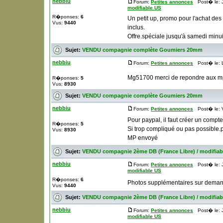
nebbiu
Forum:
Petites annonces
Post� le: J
modifiable US
R�ponses:
6
Un petit up, promo pour l'achat d
Vus:
9440
inclus.
Offre.spéciale jusqu'à samedi minuit
Sujet:
VENDU compagnie complète Goumiers 20mm
nebbiu
Forum:
Petites annonces
Post� le: L
Mg51700 merci de repondre aux m
R�ponses:
5
Vus:
8930
Sujet:
VENDU compagnie complète Goumiers 20mm
nebbiu
Forum:
Petites annonces
Post� le: V
Pour paypal, il faut créer un compte
R�ponses:
5
Si trop compliqué ou pas possible.p
Vus:
8930
MP envoyé
Sujet:
VENDU compagnie 2ème DB (France Libre) / modifiab
nebbiu
Forum:
Petites annonces
Post� le: J
modifiable US
R�ponses:
6
Photos supplémentaires sur dema
Vus:
9440
Sujet:
VENDU compagnie 2ème DB (France Libre) / modifiab
nebbiu
Forum:
Petites annonces
Post� le: J
modifiable US