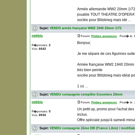
Armée allemande WW2 20mm 1/72, t
jouable TOUT THEATRE D'OPERA
soclée pour Blitzkrieg mais idé ...
Sujet:
VENDS armée française WW2 1940 20mm 1/72
nebbiu
Forum:
Petites annonces
Post� le: D
Bonjour,
R�ponses:
2
Vus:
6642
Je me sépare de ces figurines suit
Armée française WW2 1940 20mm 
très bien peinte
soclée pour Blitzkrieg mais idéal po
1 co ...
Sujet:
VENDU compagnie complète Goumiers 20mm
nebbiu
Forum:
Petites annonces
Post� le: J
Un petit up, promo pour l'achat d
R�ponses:
5
inclus.
Vus:
8930
Offre.spéciale jusqu'à samedi minuit
Sujet:
VENDU compagnie 2ème DB (France Libre) / modifiab