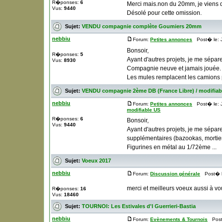
R�ponses:
6
Merci mais.non du 20mm, je viens 
Vus:
9440
Désolé pour cette omission.
Sujet:
VENDU compagnie complète Goumiers 20mm
nebbiu
Forum:
Petites annonces
Post� le: J
Bonsoir,
R�ponses:
5
Ayant d'autres projets, je me sépa
Vus:
8930
Compagnie neuve et jamais jouée.
Les mules remplacent les camions pou
Sujet:
VENDU compagnie 2ème DB (France Libre) / modifiab
nebbiu
Forum:
Petites annonces
Post� le: J
modifiable US
R�ponses:
6
Bonsoir,
Vus:
9440
Ayant d'autres projets, je me sépa
supplémentaires (bazookas, mortier e
Figurines en métal au 1/72ème ...
Sujet:
Voeux 2017
nebbiu
Forum:
Discussion générale
Post� le
merci et meilleurs voeux aussi à vo
R�ponses:
16
Vus:
18460
Sujet:
TOURNOI: Les Estivales d'I Guerrieri-Bastia
nebbiu
Forum:
Evènements & Tournois
Post�