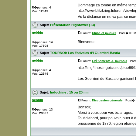
Dommage ça tombe en même temps 
R�ponses:
4
http://www.blitzkrieg.fr/forum/vi
Vus:
12549
Vu la distance on ne va pas se ma
Sujet:
Présentation Hightower (13)
nebbiu
Forum:
Clubs et joueurs
Post� le: M
Bienvenue
R�ponses:
14
Vus:
17908
Sujet:
TOURNOI: Les Estivales d'I Guerrieri-Bastia
nebbiu
Forum:
Evènements & Tournois
Post�
http://img4.hostingpics.net/pic
R�ponses:
4
Vus:
12549
Les Guerrieri de Bastia organisent 
...
Sujet:
Indochine : 15 ou 20mm
nebbiu
Forum:
Discussion générale
Post� le
Bonsoir,
R�ponses:
13
Merci à vous pour vos éclairages.
Vus:
23597
Tout d'abord, pour pouvoir jouer à d
prussienne de 1870, légion étrangè 