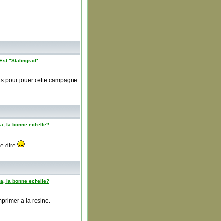
Est "Stalingrad"
ents pour jouer cette campagne.
a, la bonne echelle?
se dire
a, la bonne echelle?
primer a la resine.