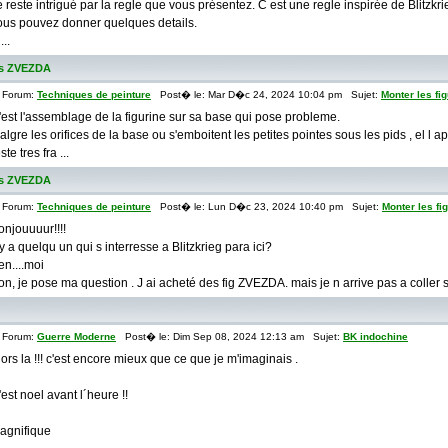
e reste intrigué par la regle que vous présentez. C est une regle inspirée de Blitzkrieg
ous pouvez donner quelques details.
...
nes ZVEZDA
Forum:
Techniques de peinture
Post� le: Mar D�c 24, 2024 10:04 pm Sujet:
Monter les f
'est l'assemblage de la figurine sur sa base qui pose probleme.
algre les orifices de la base ou s'emboitent les petites pointes sous les pids , el l ap
ste tres fra ...
nes ZVEZDA
Forum:
Techniques de peinture
Post� le: Lun D�c 23, 2024 10:40 pm Sujet:
Monter les f
onjouuuur!!!!
l y a quelqu un qui s interresse a Blitzkrieg para ici?
en....moi
on, je pose ma question . J ai acheté des fig ZVEZDA. mais je n arrive pas a coller so
Forum:
Guerre Moderne
Post� le: Dim Sep 08, 2024 12:13 am Sujet:
BK indochine
lors la !!! c'est encore mieux que ce que je m'imaginais .
'est noel avant l´heure !!
agnifique