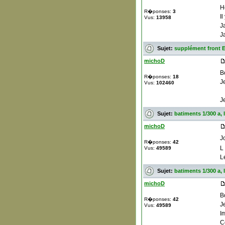
H
R�ponses:
3
I
Vus:
13958
J
J
Sujet:
supplément front E
michoD
B
R�ponses:
18
J
Vus:
102460
J
Sujet:
batiments 1/300 a, 
michoD
J
R�ponses:
42
L
Vus:
49589
L
Sujet:
batiments 1/300 a, 
michoD
B
R�ponses:
42
J
Vus:
49589
I
C