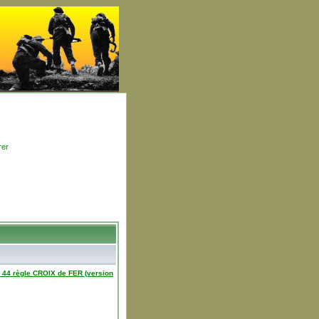
rer
 44 règle CROIX de FER (version