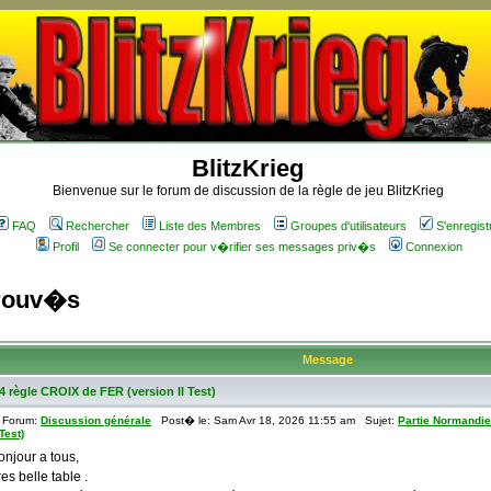
BlitzKrieg
Bienvenue sur le forum de discussion de la règle de jeu BlitzKrieg
FAQ
Rechercher
Liste des Membres
Groupes d'utilisateurs
S'enregist
Profil
Se connecter pour v�rifier ses messages priv�s
Connexion
trouv�s
Message
4 règle CROIX de FER (version II Test)
Forum:
Discussion générale
Post� le: Sam Avr 18, 2026 11:55 am Sujet:
Partie Normandie
 Test)
onjour a tous,
es belle table .