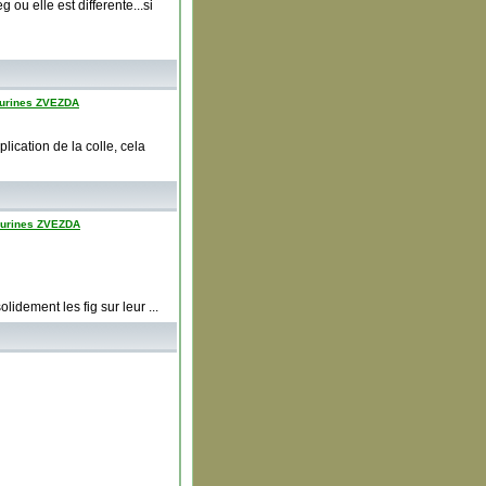
 ou elle est differente...si
igurines ZVEZDA
plication de la colle, cela
igurines ZVEZDA
lidement les fig sur leur ...