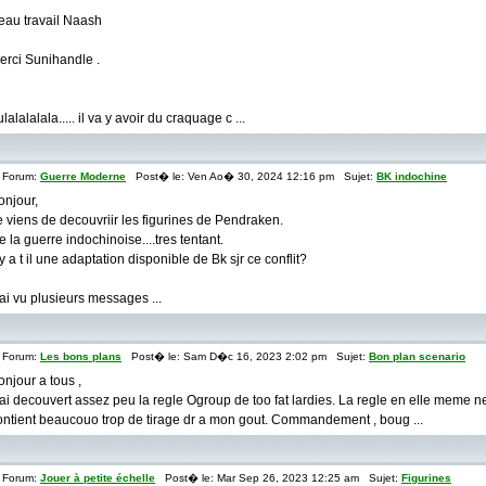
eau travail Naash
erci Sunihandle .
lalalalala..... il va y avoir du craquage c ...
Forum:
Guerre Moderne
Post� le: Ven Ao� 30, 2024 12:16 pm Sujet:
BK indochine
onjour,
e viens de decouvriir les figurines de Pendraken.
e la guerre indochinoise....tres tentant.
 y a t il une adaptation disponible de Bk sjr ce conflit?
 ai vu plusieurs messages ...
Forum:
Les bons plans
Post� le: Sam D�c 16, 2023 2:02 pm Sujet:
Bon plan scenario
onjour a tous ,
 ai decouvert assez peu la regle Ogroup de too fat lardies. La regle en elle meme ne
ontient beaucouo trop de tirage dr a mon gout. Commandement , boug ...
Forum:
Jouer à petite échelle
Post� le: Mar Sep 26, 2023 12:25 am Sujet:
Figurines