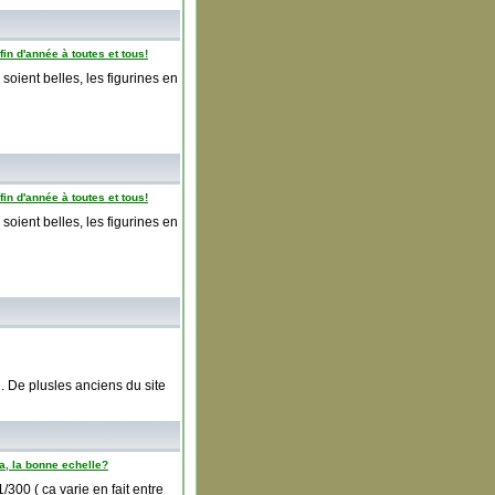
in d'année à toutes et tous!
oient belles, les figurines en
in d'année à toutes et tous!
oient belles, les figurines en
l. De plusles anciens du site
a, la bonne echelle?
300 ( ca varie en fait entre