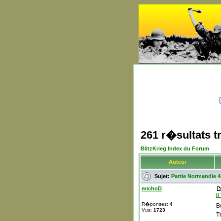
261 r�sultats 
BlitzKrieg Index du Forum
Auteur
Sujet:
Partie Normandie 4
michoD
II
R�ponses:
4
B
Vus:
1723
Tr