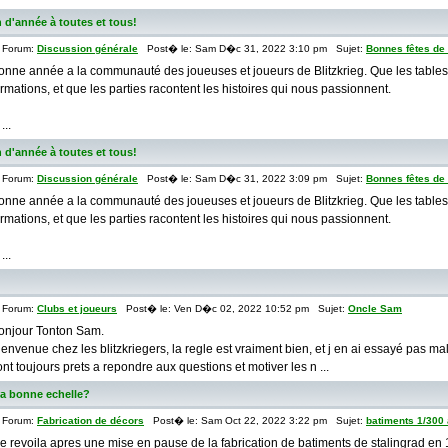
 d'année à toutes et tous!
Forum:
Discussion générale
Post� le: Sam D�c 31, 2022 3:10 pm Sujet:
Bonnes fêtes de f
onne année a la communauté des joueuses et joueurs de Blitzkrieg. Que les tables s
ormations, et que les parties racontent les histoires qui nous passionnent.
 ...
 d'année à toutes et tous!
Forum:
Discussion générale
Post� le: Sam D�c 31, 2022 3:09 pm Sujet:
Bonnes fêtes de f
onne année a la communauté des joueuses et joueurs de Blitzkrieg. Que les tables s
ormations, et que les parties racontent les histoires qui nous passionnent.
 ...
Forum:
Clubs et joueurs
Post� le: Ven D�c 02, 2022 10:52 pm Sujet:
Oncle Sam
onjour Tonton Sam.
ienvenue chez les blitzkriegers, la regle est vraiment bien, et j en ai essayé pas ma
ont toujours prets a repondre aux questions et motiver les n ...
la bonne echelle?
Forum:
Fabrication de décors
Post� le: Sam Oct 22, 2022 3:22 pm Sujet:
batiments 1/300 
e revoila apres une mise en pause de la fabrication de batiments de stalingrad en 1/