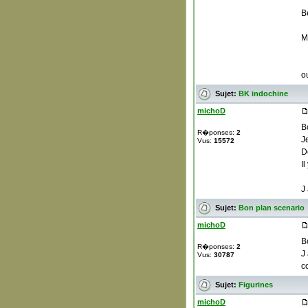
B
M
ou
Sujet:
BK indochine
michoD
B
R�ponses:
2
J
Vus:
15572
D
Il
J
Sujet:
Bon plan scenario
michoD
B
R�ponses:
2
J
Vus:
30787
c
Sujet:
Figurines
michoD