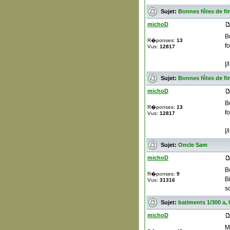
Sujet:
Bonnes fêtes de fin
michoD
B
R�ponses:
13
f
Vus:
12817
[/l
Sujet:
Bonnes fêtes de fin
michoD
B
R�ponses:
13
f
Vus:
12817
[/l
Sujet:
Oncle Sam
michoD
B
R�ponses:
9
B
Vus:
31316
s
Sujet:
batiments 1/300 a, 
michoD
M