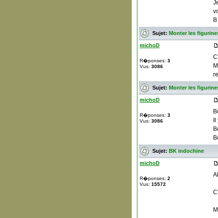
J
v
B 
Sujet:
Monter les figuri
michoD
C
R�ponses:
3
M
Vus:
3086
re
Sujet:
Monter les figuri
michoD
B
R�ponses:
3
I
Vus:
3086
B
B
Sujet:
BK indochine
michoD
A
R�ponses:
2
Vus:
15572
C
M