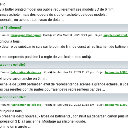
ello,
l y a butler printed model qui publie regulierement ses models 3D de 6 mm
amais acheter mais des joueurs du club ont acheté quelques models .
aponais , ou avions . Le niveau de detai ...
st "Stalingrad"
Forum:
Campagne Stalingrad
Post� le: Ven Mar 03, 2023 9:24 pm Sujet:
supplément front 
onjour a tous ,
e deterre ce sujet,car je suis sur le point de finir de construir suffisament de batim
e ne comprends pas bien La regle de verification des unit� ...
la bonne echelle?
Forum:
Fabrication de décors
Post� le: Jeu Jan 19, 2023 11:22 pm Sujet:
batiments 1/300 
oli projet arromanche en 6 mm.
 echelle de 1/300 permet en effet de representer de scenes a grande echelle, si j o
es passerelles dont tu parles pourraient etre representées par des ...
la bonne echelle?
Forum:
Fabrication de décors
Post� le: Mar Jan 10, 2023 11:18 am Sujet:
batiments 1/300 
ounjour a tous,
e presente deux nouveaux types de batiments , construit au depart en carton puis im
mpression 3 D a l ancienne. Moulage au silicone liquide.
omme on n arrete ...