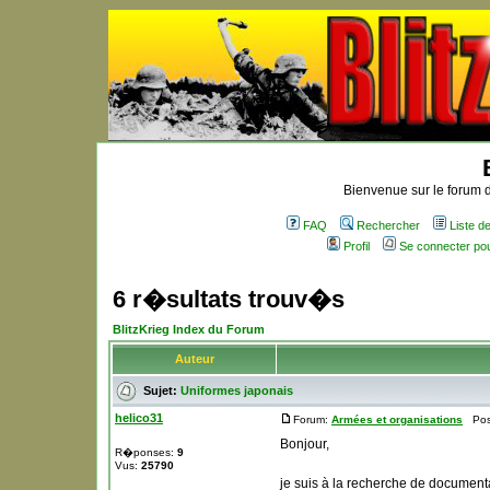
Bienvenue sur le forum d
FAQ
Rechercher
Liste 
Profil
Se connecter po
6 r�sultats trouv�s
BlitzKrieg Index du Forum
Auteur
Sujet:
Uniformes japonais
helico31
Forum:
Armées et organisations
Post
Bonjour,
R�ponses:
9
Vus:
25790
je suis à la recherche de documenta