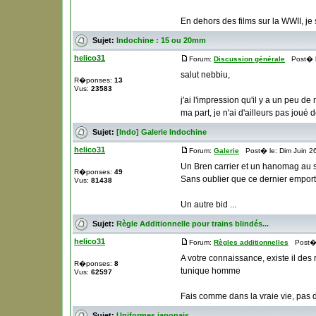
En dehors des films sur la WWII, je s
Sujet:
Indochine : 15 ou 20mm
helico31
Forum:
Discussion générale
Post� le
salut nebbiu,
R�ponses:
13
Vus:
23583
j'ai l'impression qu'il y a un peu d
ma part, je n'ai d'ailleurs pas joué 
Sujet:
[Indo] Galerie Indochine
helico31
Forum:
Galerie
Post� le: Dim Juin 2
Un Bren carrier et un hanomag au s
R�ponses:
49
Sans oublier que ce dernier emporte
Vus:
81438
Un autre bid ...
Sujet:
Règle Additionnelle pour trains blindés...
helico31
Forum:
Règles additionnelles
Post� l
A votre connaissance, existe il des
R�ponses:
8
tunique homme
Vus:
62597
Fais comme dans la vraie vie, pas d
Sujet:
Uniformes japonais