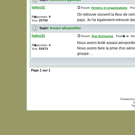
helico31
Forum:
Armées et organisations
Post
On retrouve souvent la fleur de cer
R�ponses:
9
pays. Je l'ai également retrouvé da
Vus:
25790
Sujet:
Assaut aéroportées
helico31
Forum:
Test Scénarios
Post� le: Ven
Nous avons testé assaut aéroportée
R�ponses:
4
Nous avons faire la prise d'un aér
Vus:
52973
groupe ...
Page
1
sur
1
Powered by
s
Tra