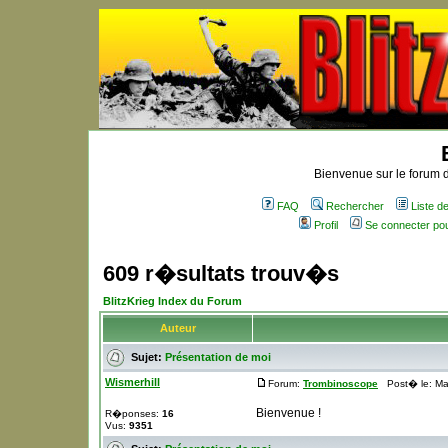
Bienvenue sur le forum d
FAQ
Rechercher
Liste 
Profil
Se connecter po
609 r�sultats trouv�s
BlitzKrieg Index du Forum
Auteur
Sujet:
Présentation de moi
Wismerhill
Forum:
Trombinoscope
Post� le: Mar
Bienvenue !
R�ponses:
16
Vus:
9351