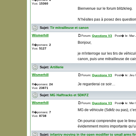
Vus:
15360
Bienvenue sur le forum blitzkrieg.
N’hésites pas à posez des question
Sujet:
Tir mitrailleuse et canon
Wismerhill
Forum:
Questions V3
Post� le: Mar J
Bonjour,
R�ponses:
2
Vus:
5127
je m'interroge sur les tirs de véhicu
canon, puis une mitrailleuse de caiss
Sujet:
Artillerie
Wismerhill
Forum:
Questions V3
Post� le: Jeu 
Je regarderai ce soir…
R�ponses:
24
Vus:
23871
Sujet:
MG Halftracks et SDKFZ
Wismerhill
Forum:
Questions V3
Post� le: Mer 
MG de véhicule (Sdkfz ou pas), c’e
R�ponses:
7
Vus:
8738
On pourrai comprendre que le tireur 
évidemment moins importante qu’un
Sujet:
infantry moving in the open modifier to small arms fir