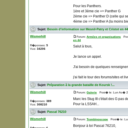
Pour les Panthers.
1ère et 3ème cie => Panther G
2ème cie => Panther D (celle qui se 
4ème cie => Panther A (la moins bi
Sujet:
Besoin d'information sur Mesnil-Patry et Cristot en 44
Wismerhill
Forum:
Armées et organisations
Post
en 44
R�ponses:
5
Salut à tous,
Vus:
34206
Je lance un appel.
J'ai besoin de quelques renseigneme
j'ai fait le tour des forums/sites et li
Sujet:
Préparation à la grande bataille de Koursk !...
Wismerhill
Forum:
Galerie
Post� le: Lun Ao� 2
Marc les Stug III c'était des G pas 
R�ponses:
389
Pour la LSSAH...
Vus:
308210
Sujet:
Pascal 76210
Wismerhill
Forum:
Trombinoscope
Post� le: Lu
Bonjour à toi Pascal 76210,
R�ponses:
6