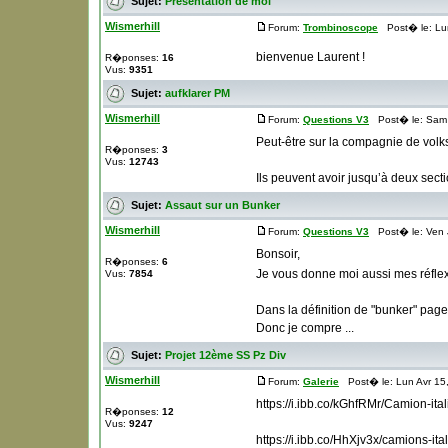
Sujet:
Présentation de moi
Wismerhill
Forum:
Trombinoscope
Post� le: Lun
bienvenue Laurent !
R�ponses:
16
Vus:
9351
Sujet:
aufklarer PM
Wismerhill
Forum:
Questions V3
Post� le: Sam 
Peut-être sur la compagnie de volk
R�ponses:
3
Vus:
12743
Ils peuvent avoir jusqu’à deux sect
Sujet:
Assaut sur un Bunker
Wismerhill
Forum:
Questions V3
Post� le: Ven J
Bonsoir,
R�ponses:
6
Je vous donne moi aussi mes réflex
Vus:
7854
Dans la définition de "bunker" page
Donc je compre ...
Sujet:
Projet 12ème SS Pz Div
Wismerhill
Forum:
Galerie
Post� le: Lun Avr 15
https://i.ibb.co/kGhfRMr/Camion-ital
R�ponses:
12
Vus:
9247
https://i.ibb.co/HhXjv3x/camions-ita