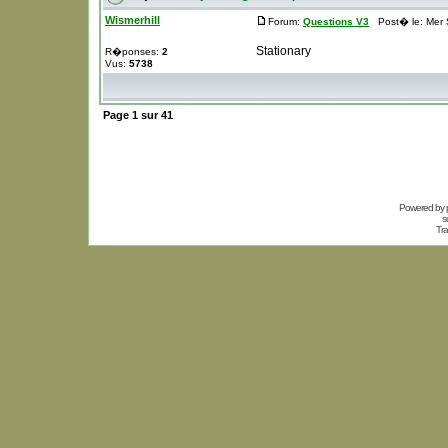
Wismerhill
Forum:
Questions V3
Post� le: Mer 
Stationary
R�ponses:
2
Vus:
5738
Page
1
sur
41
Powered by
s
Tra