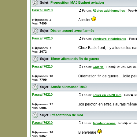
Sujet:
Proposition MAJ Budget aviation
Pascal 76210
Forum:
Règles additionnelles
Post� l
A tester
R�ponses:
2
Vus:
7499
Sujet:
Dés en accord avec l'armée
Pascal 76210
Forum:
Vendeurs et fabricants
Post� 
Chez Battlefront, il y a toutes les nat
R�ponses:
7
Vus:
2672
Sujet:
15mm allemands fin de guerre
Pascal 76210
Forum:
Galerie
Post� le: Jeu Mai 01
Orientation fin de guerre... Jolie pe
R�ponses:
18
Vus:
7799
Sujet:
Armée allemande 1940
Pascal 76210
Forum:
Jouer en 25/28 mm
Post� le:
Joli peloton en effet. T'aurais mêm
R�ponses:
17
Vus:
6986
Sujet:
Présentation de moi
Pascal 76210
Forum:
Trombinoscope
Post� le: Jeu
Bienvenue
R�ponses:
16
Vus:
9357