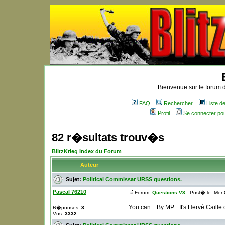
Bienvenue sur le forum d
FAQ
Rechercher
Liste 
Profil
Se connecter po
82 r�sultats trouv�s
BlitzKrieg Index du Forum
Auteur
Sujet:
Political Commissar URSS questions.
Pascal 76210
Forum:
Questions V3
Post� le: Mer 
You can... By MP... It's Hervé Caille
R�ponses:
3
Vus:
3332