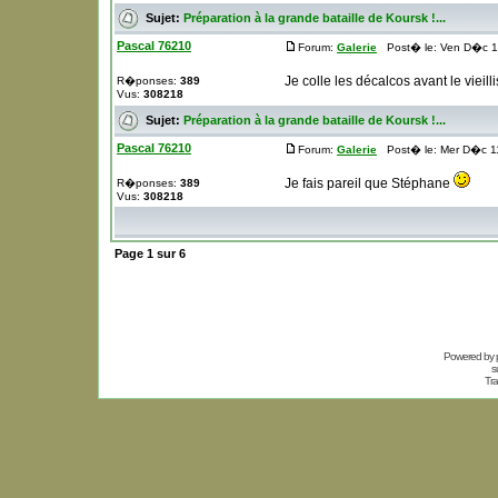
Sujet:
Préparation à la grande bataille de Koursk !...
Pascal 76210
Forum:
Galerie
Post� le: Ven D�c 1
Je colle les décalcos avant le vieil
R�ponses:
389
Vus:
308218
Sujet:
Préparation à la grande bataille de Koursk !...
Pascal 76210
Forum:
Galerie
Post� le: Mer D�c 11
Je fais pareil que Stéphane
R�ponses:
389
Vus:
308218
Page
1
sur
6
Powered by
s
Tra