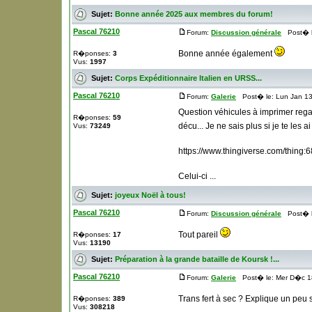
Sujet:
Bonne année 2025 aux membres du forum!
Pascal 76210
Forum:
Discussion générale
Post� le
Bonne année également
R�ponses:
3
Vus:
1997
Sujet:
Corps Expéditionnaire Italien en URSS...
Pascal 76210
Forum:
Galerie
Post� le: Lun Jan 13
Question véhicules à imprimer regar
R�ponses:
59
décu... Je ne sais plus si je te les 
Vus:
73249
https://www.thingiverse.com/thing
Celui-ci ...
Sujet:
joyeux Noël à tous!
Pascal 76210
Forum:
Discussion générale
Post� le
Tout pareil
R�ponses:
17
Vus:
13190
Sujet:
Préparation à la grande bataille de Koursk !...
Pascal 76210
Forum:
Galerie
Post� le: Mer D�c 1
Trans fert à sec ? Explique un peu s
R�ponses:
389
Vus:
308218