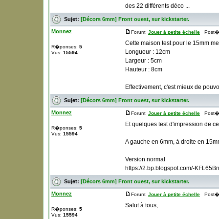
des 22 différents déco ...
Sujet:
[Décors 6mm] Front ouest, sur kickstarter.
Monnez
Forum:
Jouer à petite échelle
Post� l
Cette maison test pour le 15mm me
R�ponses:
5
Longueur : 12cm
Vus:
15594
Largeur : 5cm
Hauteur : 8cm
Effectivement, c'est mieux de pouvo
Sujet:
[Décors 6mm] Front ouest, sur kickstarter.
Monnez
Forum:
Jouer à petite échelle
Post� l
Et quelques test d'impression de c
R�ponses:
5
Vus:
15594
A gauche en 6mm, à droite en 15m
Version normal
https://2.bp.blogspot.com/-KFL
Sujet:
[Décors 6mm] Front ouest, sur kickstarter.
Monnez
Forum:
Jouer à petite échelle
Post� l
Salut à tous,
R�ponses:
5
Vus:
15594