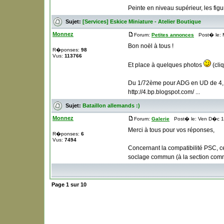
Peinte en niveau supérieur, les figur
Sujet:
[Services] Eskice Miniature - Atelier Boutique
Monnez
Forum:
Petites annonces
Post� le: 
Bon noël à tous !
R�ponses:
98
Vus:
113766
Et place à quelques photos
(cli
Du 1/72ème pour ADG en UD de 4, av
http://4.bp.blogspot.com/ ...
Sujet:
Bataillon allemands :)
Monnez
Forum:
Galerie
Post� le: Ven D�c 1
Merci à tous pour vos réponses,
R�ponses:
6
Vus:
7494
Concernant la compatibilité PSC, ce
soclage commun (à la section comm
Page
1
sur
10