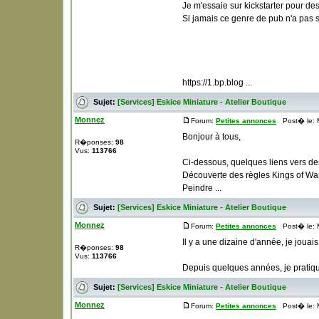
Je m'essaie sur kickstarter pour d
Si jamais ce genre de pub n'a pas sa
https://1.bp.blog ...
Sujet:
[Services] Eskice Miniature - Atelier Boutique
Monnez
Forum:
Petites annonces
Post� le: M
Bonjour à tous,
R�ponses:
98
Vus:
113766
Ci-dessous, quelques liens vers des
Découverte des règles Kings of W
Peindre ...
Sujet:
[Services] Eskice Miniature - Atelier Boutique
Monnez
Forum:
Petites annonces
Post� le: M
Il y a une dizaine d'année, je jouai
R�ponses:
98
Vus:
113766
Depuis quelques années, je pratique 
Sujet:
[Services] Eskice Miniature - Atelier Boutique
Monnez
Forum:
Petites annonces
Post� le: M