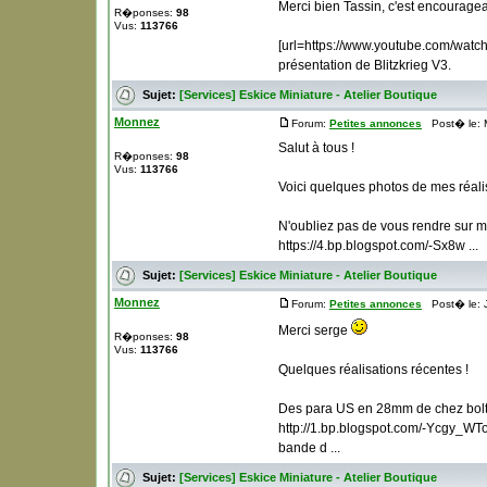
Merci bien Tassin, c'est encourage
R�ponses:
98
Vus:
113766
[url=https://www.youtube.com/watch
présentation de Blitzkrieg V3.
Sujet:
[Services] Eskice Miniature - Atelier Boutique
Monnez
Forum:
Petites annonces
Post� le: M
Salut à tous !
R�ponses:
98
Vus:
113766
Voici quelques photos de mes réali
N'oubliez pas de vous rendre sur ma
https://4.bp.blogspot.com/-Sx8w ...
Sujet:
[Services] Eskice Miniature - Atelier Boutique
Monnez
Forum:
Petites annonces
Post� le: J
Merci serge
R�ponses:
98
Vus:
113766
Quelques réalisations récentes !
Des para US en 28mm de chez bolt 
http://1.bp.blogspot.com/-Ycg
bande d ...
Sujet:
[Services] Eskice Miniature - Atelier Boutique