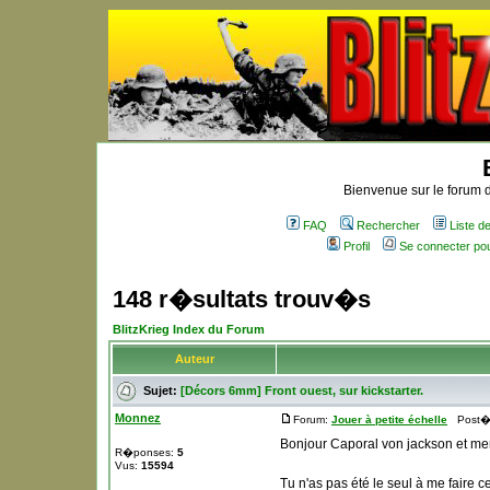
Bienvenue sur le forum d
FAQ
Rechercher
Liste 
Profil
Se connecter po
148 r�sultats trouv�s
BlitzKrieg Index du Forum
Auteur
Sujet:
[Décors 6mm] Front ouest, sur kickstarter.
Monnez
Forum:
Jouer à petite échelle
Post� l
Bonjour Caporal von jackson et mer
R�ponses:
5
Vus:
15594
Tu n'as pas été le seul à me faire 