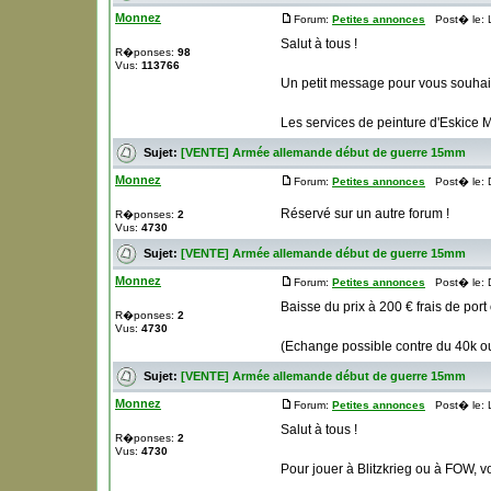
Monnez
Forum:
Petites annonces
Post� le: L
Salut à tous !
R�ponses:
98
Vus:
113766
Un petit message pour vous souhait
Les services de peinture d'Eskice M
Sujet:
[VENTE] Armée allemande début de guerre 15mm
Monnez
Forum:
Petites annonces
Post� le: D
Réservé sur un autre forum !
R�ponses:
2
Vus:
4730
Sujet:
[VENTE] Armée allemande début de guerre 15mm
Monnez
Forum:
Petites annonces
Post� le: D
Baisse du prix à 200 € frais de port o
R�ponses:
2
Vus:
4730
(Echange possible contre du 40k ou
Sujet:
[VENTE] Armée allemande début de guerre 15mm
Monnez
Forum:
Petites annonces
Post� le: L
Salut à tous !
R�ponses:
2
Vus:
4730
Pour jouer à Blitzkrieg ou à FOW, 