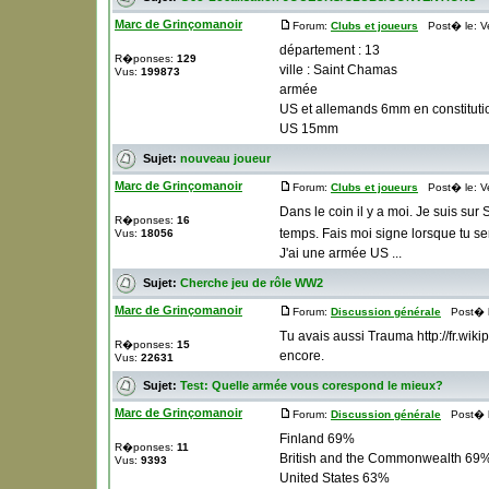
Marc de Grinçomanoir
Forum:
Clubs et joueurs
Post� le: Ve
département : 13
R�ponses:
129
ville : Saint Chamas
Vus:
199873
armée
US et allemands 6mm en constituti
US 15mm
Sujet:
nouveau joueur
Marc de Grinçomanoir
Forum:
Clubs et joueurs
Post� le: Ve
Dans le coin il y a moi. Je suis sur
R�ponses:
16
temps. Fais moi signe lorsque tu s
Vus:
18056
J'ai une armée US ...
Sujet:
Cherche jeu de rôle WW2
Marc de Grinçomanoir
Forum:
Discussion générale
Post� le
Tu avais aussi Trauma http://fr.wi
R�ponses:
15
encore.
Vus:
22631
Sujet:
Test: Quelle armée vous corespond le mieux?
Marc de Grinçomanoir
Forum:
Discussion générale
Post� le
Finland 69%
R�ponses:
11
British and the Commonwealth 69
Vus:
9393
United States 63%