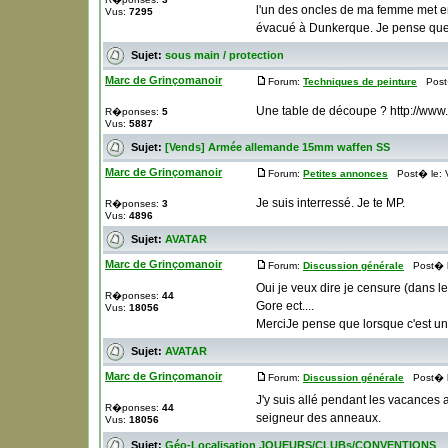
l'un des oncles de ma femme met en 
Vus:
7295
évacué à Dunkerque. Je pense que ç
Sujet:
sous main / protection
Marc de Grinçomanoir
Forum:
Techniques de peinture
Post�
Une table de découpe ? http://www
R�ponses:
5
Vus:
5887
Sujet:
[Vends] Armée allemande 15mm waffen SS
Marc de Grinçomanoir
Forum:
Petites annonces
Post� le: 
Je suis interressé. Je te MP.
R�ponses:
3
Vus:
4896
Sujet:
AVATAR
Marc de Grinçomanoir
Forum:
Discussion générale
Post� le
Oui je veux dire je censure (dans le
R�ponses:
44
Gore ect....
Vus:
18056
MerciJe pense que lorsque c'est un 
Sujet:
AVATAR
Marc de Grinçomanoir
Forum:
Discussion générale
Post� le
J'y suis allé pendant les vacances av
R�ponses:
44
seigneur des anneaux.
Vus:
18056
Sujet:
Géo-Localisation JOUEURS/CLUBs/CONVENTIONS