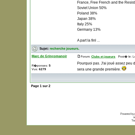
France, Free French and the Resi
Soviet Union 50%
Poland 38%
Japan 38%
Italy 25%
Germany 13%
A part la finl ...
Sujet:
recherche joueurs.
Marc de Grinçomanoir
Forum:
Clubs et joueurs
Post� le: L
Pourquoi pas. J'ai joué assez peu d
R�ponses:
5
sera une grande première.
Vus:
6279
Page
1
sur
2
Powered by
s
Tra