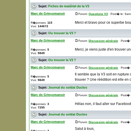
Sujet:
Fiches de matériel de la V3
Marc de Grinçomanoir
Forum:
Questions V3
Post� le: Sam 
Merci et bravo pour ce superbe bou
R�ponses:
115
Vus:
144672
Sujet:
Ou trouver la V3 ?
Marc de Grinçomanoir
Forum:
Discussion générale
Post� le
Merci, je viens juste d'en trouver un
R�ponses:
5
Vus:
9849
Sujet:
Ou trouver la V3 ?
Marc de Grinçomanoir
Forum:
Discussion générale
Post� le
Il semble que la V3 soit en rupture
R�ponses:
5
trouver ? Une réédition est elle en
Vus:
9849
Sujet:
Journal du soldat Duclos
Marc de Grinçomanoir
Forum:
Discussion générale
Post� le
Hélas non, il faut aller sur Faceboo
R�ponses:
3
Vus:
7295
Sujet:
Journal du soldat Duclos
Marc de Grinçomanoir
Forum:
Discussion générale
Post� le
Salut à tous,
R�ponses:
3