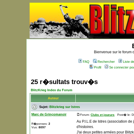
Bienvenue sur le forum d
FAQ
Rechercher
Liste 
Profil
Se connecter po
25 r�sultats trouv�s
BlitzKrieg Index du Forum
Auteur
Sujet:
Blitzkrieg sur Istres
Marc de Grinçomanoir
Forum:
Clubs et joueurs
Post� le: D
Au P.I.L.E de Istres (association de
R�ponses:
2
d'histoires.
Vus:
8097
J'ai deux petites armées pour Blitzk