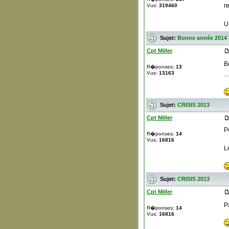
r
Vus:
319460
U
Sujet:
Bonne année 2014
Cpt Miller
B
R�ponses:
13
Vus:
13163
…
Sujet:
CRISIS 2013
Cpt Miller
P
R�ponses:
14
Vus:
16816
L
Sujet:
CRISIS 2013
Cpt Miller
P
R�ponses:
14
Vus:
16816