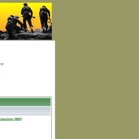
rer
Indochine (WIP)