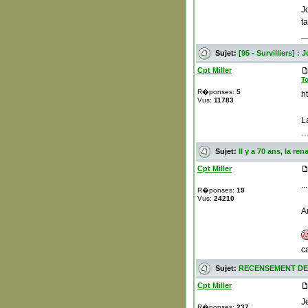
J
t
_
Sujet:
[95 - Survilliers] 
Cpt Miller
T
R�ponses:
5
h
Vus:
11783
L
…
Sujet:
Il y a 70 ans, la re
Cpt Miller
...
R�ponses:
19
Vus:
24210
A
c
Sujet:
RECENSEMENT DES
Cpt Miller
J
R�ponses:
237