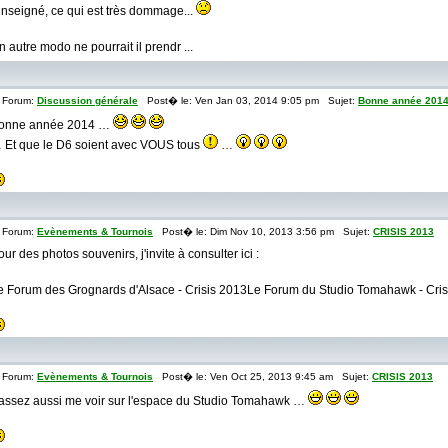
enseigné, ce qui est très dommage...
n autre modo ne pourrait il prendr ...
Forum:
Discussion générale
Post� le: Ven Jan 03, 2014 9:05 pm Sujet:
Bonne année 201
onne année 2014 …
 Et que le D6 soient avec VOUS tous
…
Forum:
Evènements & Tournois
Post� le: Dim Nov 10, 2013 3:56 pm Sujet:
CRISIS 2013
our des photos souvenirs, j'invite à consulter ici :
e Forum des Grognards d'Alsace - Crisis 2013Le Forum du Studio Tomahawk - Cris
Forum:
Evènements & Tournois
Post� le: Ven Oct 25, 2013 9:45 am Sujet:
CRISIS 2013
assez aussi me voir sur l'espace du Studio Tomahawk …