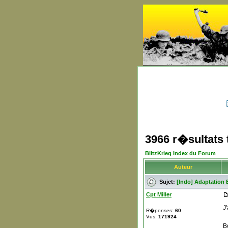
3966 r�sultats
BlitzKrieg Index du Forum
Auteur
Sujet:
[Indo] Adaptation 
Cpt Miller
J
R�ponses:
60
Vus:
171924
B