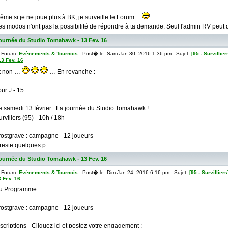
ême si je ne joue plus à BK, je surveille le Forum ...
es modos n'ont pas la possibilité de répondre à ta demande. Seul l'admin RV peut d
: Journée du Studio Tomahawk - 13 Fev. 16
Forum:
Evènements & Tournois
Post� le: Sam Jan 30, 2016 1:36 pm Sujet:
[95 - Survilli
13 Fev. 16
t non …
… En revanche :
our J - 15
e samedi 13 février : La journée du Studio Tomahawk !
urviliers (95) - 10h / 18h
rostgrave : campagne - 12 joueurs
 reste quelques p ...
: Journée du Studio Tomahawk - 13 Fev. 16
Forum:
Evènements & Tournois
Post� le: Dim Jan 24, 2016 6:16 pm Sujet:
[95 - Survillie
 Fev. 16
u Programme :
rostgrave : campagne - 12 joueurs
nscriptions - Cliquez ici et postez votre engagement :