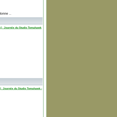
onne ...
ers] : Journée du Studio Tomahawk
rs] : Journée du Studio Tomahawk -