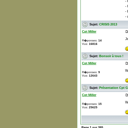
-
-
-
- 
Sujet:
CRISIS 2013
Cpt Miller
J
R�ponses:
14
Vus:
16816
Sujet:
Bonsoir à tous !
Cpt Miller
W
R�ponses:
9
Vus:
12643
Sujet:
Présentation Cpt G
Cpt Miller
W
R�ponses:
15
Vus:
25625
Page
1
sur
265