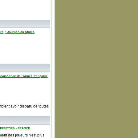
iers] : Journée du Studio
 renaissance de l'armée française
blent avoir disparu de toutes
FECTIFS - FRANCE
ement des joueurs n'est plus