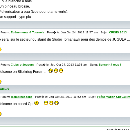
 Colle blanche à bois.
 Un pinceau brosse.
 Pulvérisateur à eau (type pour plante verte).
un support : type pla ...
Forum:
Evènements & Tournois
Post� le: Jeu Oct 24, 2013 11:57 am Sujet:
CRISIS 2013
e serai sur le secteur du stand du Studio Tomahawk pour des démos de JUGULA 
Forum:
Clubs et joueurs
Post� le: Jeu Oct 24, 2013 11:53 am Sujet:
Bonsoir à tous !
elcome on Blitzkrieg Forum …
ulliver
Forum:
Trombinoscope
Post� le: Jeu Oct 24, 2013 11:52 am Sujet:
Présentation Cpt Gulli
elcome on board Cpt
…