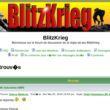
BlitzKrieg
Bienvenue sur le forum de discussion de la règle de jeu BlitzKrieg
FAQ
Rechercher
Liste des Membres
Groupes d'utilisateurs
S'enregist
Profil
Se connecter pour v�rifier ses messages priv�s
Connexion
 trouv�s
Message
BK Indochine (WIP)
Forum:
Guerre Moderne
Post� le: Ven Mai 20, 2016 10:04 pm Sujet:
[Indo] Adaptation BK 
'ai répondu
...
onjour Pascal,