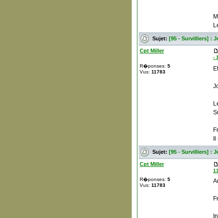
M
L
Sujet:
[95 - Survilliers] 
Cpt Miller
- 
R�ponses:
5
E
Vus:
11783
J
L
S
F
Il
Sujet:
[95 - Survilliers] 
Cpt Miller
13
R�ponses:
5
A
Vus:
11783
F
I