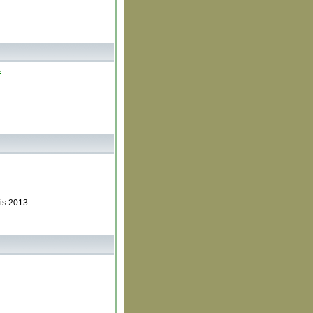
4
is 2013