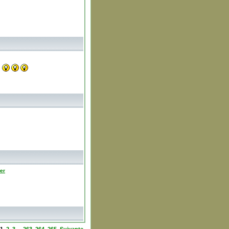
…
ver