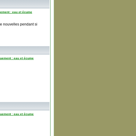
ement : eau et écume
 de nouvelles pendant si
uement : eau et écume
uement : eau et écume