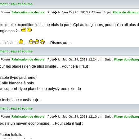
ment : eau et écume
Forum:
Fabrication de décors
Post� le: Ven Oct 25, 2013 9:43 am Sujet:
Plage du débarqu
ers quelle expédition lointaine étais tu parti, Cpt au long cours, pour qu'on ait plus
ongtemps ?...
as très loin
…
… Disons au ...
ment : eau et écume
Forum:
Fabrication de décors
Post� le: Jeu Oct 24, 2013 12:24 pm Sujet:
Plage du débarq
our les plages rien de plus simple … Pour cela il faut :
 Sable (type jardinerie).
 Colle blanche à bois.
 un support : type planche de polystyrène extrudé.
a technique consiste � ...
ment : eau et écume
Forum:
Fabrication de décors
Post� le: Jeu Oct 24, 2013 12:10 pm Sujet:
Plage du débarq
l existe un moyen économique … Pour cela il faut :
Papier toilette.