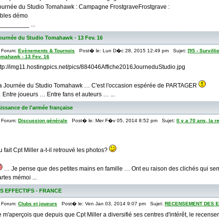
ournée du Studio Tomahawk : Campagne FrostgraveFrostgrave :
ables démo
_________ ...
: Journée du Studio Tomahawk - 13 Fev. 16
Forum:
Evènements & Tournois
Post� le: Lun D�c 28, 2015 12:49 pm Sujet:
[95 - Survill
omahawk - 13 Fev. 16
ttp://img11.hostingpics.net/pics/884046Affiche2016JourneduStudio.jpg
a Journée du Studio Tomahawk … C'est l'occasion espérée de PARTAGER
 Entre joueurs … Entre fans et auteurs … ...
naissance de l'armée française
Forum:
Discussion générale
Post� le: Mer F�v 05, 2014 8:52 pm Sujet:
Il y a 70 ans, la
u fait Cpt Miller a-t-il retrouvé les photos?
… Je pense que des petites mains en famille … Ont eu raison des clichés qui sem
artes mémoi ...
 EFFECTIFS - FRANCE
Forum:
Clubs et joueurs
Post� le: Ven Jan 03, 2014 9:07 pm Sujet:
RECENSEMENT DES EF
e m'aperçois que depuis que Cpt Miller a diversifié ses centres d'intérêt, le recens