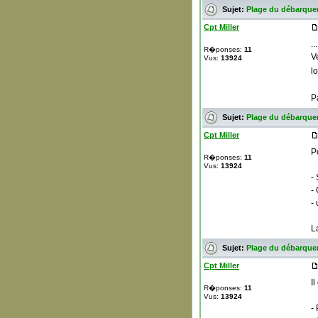
Sujet:
Plage du débarque
Cpt Miller
...
R�ponses:
11
V
Vus:
13924
l
P
Sujet:
Plage du débarque
Cpt Miller
P
R�ponses:
11
Vus:
13924
-
-
-
L
Sujet:
Plage du débarque
Cpt Miller
I
R�ponses:
11
Vus:
13924
- 