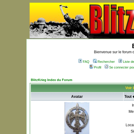
Bienvenue sur le forum d
FAQ
Rechercher
Liste 
Profil
Se connecter po
BlitzKrieg Index du Forum
Voir 
Avatar
Tout 
I
Me
Local
S