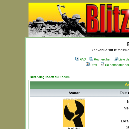
Bienvenue sur le forum d
FAQ
Rechercher
Liste 
Profil
Se connecter po
BlitzKrieg Index du Forum
Voi
Avatar
Tout 
I
Me
Local
S
Maréchal