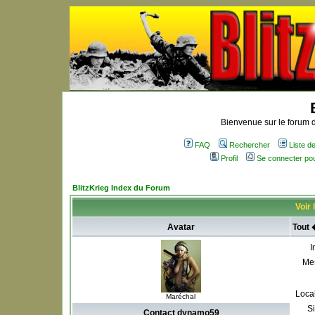
Bienvenue sur le forum d
FAQ
Rechercher
Liste 
Profil
Se connecter po
BlitzKrieg Index du Forum
Voir 
Avatar
Tout
I
Me
Local
Maréchal
S
Contact dynamo59