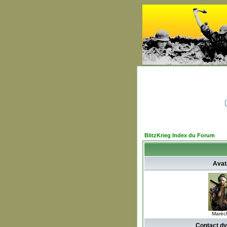
BlitzKrieg Index du Forum
Avat
Maréc
Contact d