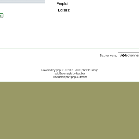
Emploi:
Loisirs:
Sauter vers:
Powered by
phpBB
© 2001, 2002 phpBB Group
subGreen style by
ktauber
Traduction par :
phpBB-fr.com