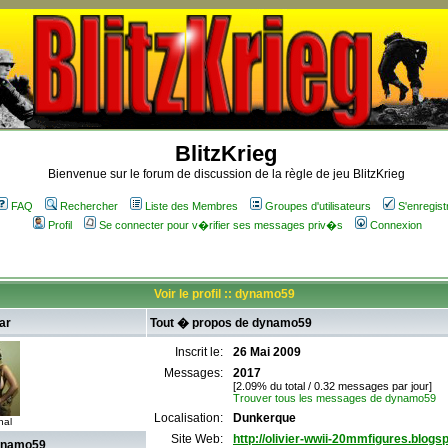
BlitzKrieg
Bienvenue sur le forum de discussion de la règle de jeu BlitzKrieg
FAQ
Rechercher
Liste des Membres
Groupes d'utilisateurs
S'enregist
Profil
Se connecter pour v�rifier ses messages priv�s
Connexion
Voir le profil :: dynamo59
ar
Tout � propos de dynamo59
Inscrit le:
26 Mai 2009
Messages:
2017
[2.09% du total / 0.32 messages par jour]
Trouver tous les messages de dynamo59
Localisation:
Dunkerque
hal
Site Web:
http://olivier-wwii-20mmfigures.blogs
ynamo59