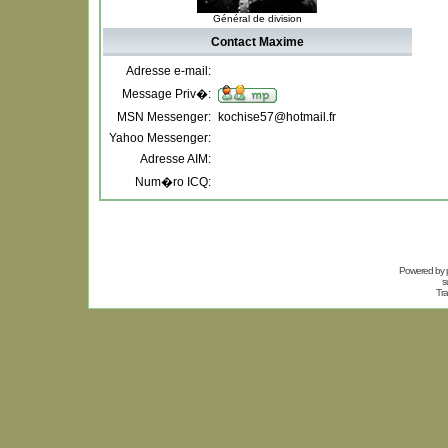
Général de division
Contact Maxime
Adresse e-mail:
Message Priv�:
MSN Messenger:
kochise57@hotmail.fr
Yahoo Messenger:
Adresse AIM:
Num�ro ICQ:
Powered by
s
Tra