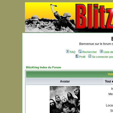
Bienvenue sur le forum d
FAQ
Rechercher
Liste 
Profil
Se connecter po
BlitzKrieg Index du Forum
Voir
Avatar
Tout 
I
Me
Local
S