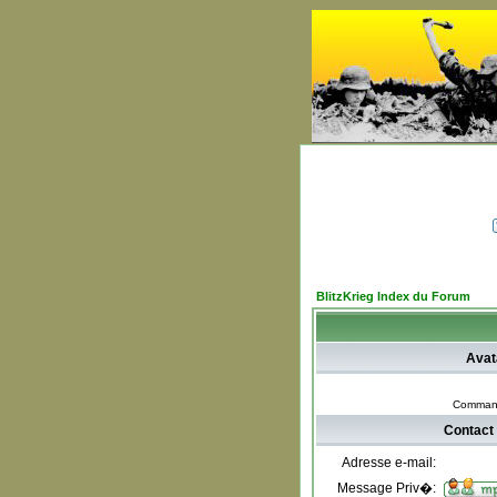
BlitzKrieg Index du Forum
Avat
Comman
Contact
Adresse e-mail:
Message Priv�: