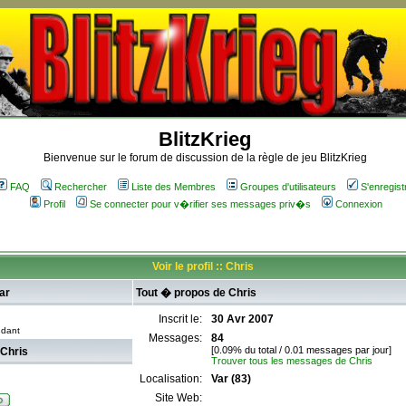
BlitzKrieg
Bienvenue sur le forum de discussion de la règle de jeu BlitzKrieg
FAQ
Rechercher
Liste des Membres
Groupes d'utilisateurs
S'enregist
Profil
Se connecter pour v�rifier ses messages priv�s
Connexion
Voir le profil :: Chris
ar
Tout � propos de Chris
Inscrit le:
30 Avr 2007
dant
Messages:
84
[0.09% du total / 0.01 messages par jour]
 Chris
Trouver tous les messages de Chris
Localisation:
Var (83)
Site Web: