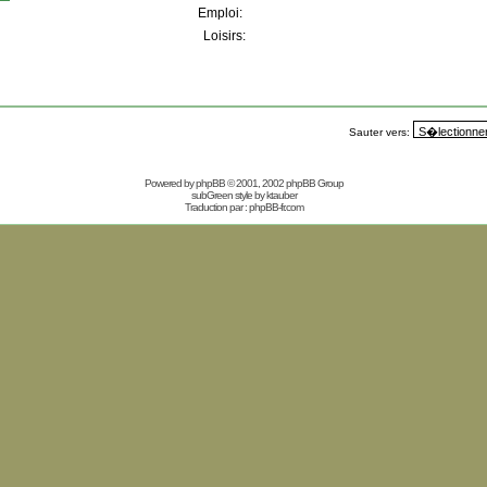
Emploi:
Loisirs:
Sauter vers:
Powered by
phpBB
© 2001, 2002 phpBB Group
subGreen style by
ktauber
Traduction par :
phpBB-fr.com