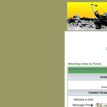
BlitzKrieg Index du Forum
Avat
Sold
Contact Scou
Adresse e-mail:
Message Priv�: