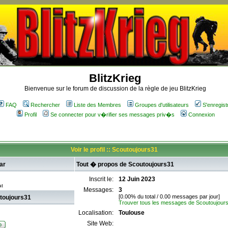
BlitzKrieg
Bienvenue sur le forum de discussion de la règle de jeu BlitzKrieg
FAQ
Rechercher
Liste des Membres
Groupes d'utilisateurs
S'enregist
Profil
Se connecter pour v�rifier ses messages priv�s
Connexion
Voir le profil :: Scoutoujours31
ar
Tout � propos de Scoutoujours31
Inscrit le:
12 Juin 2023
at
Messages:
3
[0.00% du total / 0.00 messages par jour]
toujours31
Trouver tous les messages de Scoutoujour
Localisation:
Toulouse
Site Web: