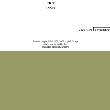
Emploi:
Loisirs:
Sauter vers:
Powered by
phpBB
© 2001, 2002 phpBB Group
subGreen style by
ktauber
Traduction par :
phpBB-fr.com