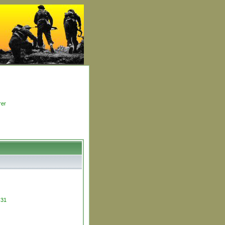
rer
s31