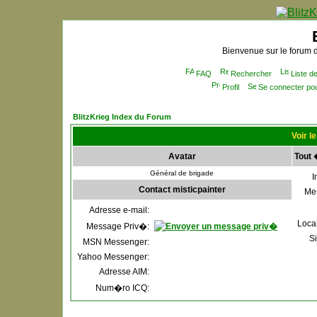
Bienvenue sur le forum d
FAQ
Rechercher
Liste 
Profil
Se connecter po
BlitzKrieg Index du Forum
Voir le
Avatar
Tout 
Général de brigade
I
Contact misticpainter
Me
Adresse e-mail:
Local
Message Priv�:
S
MSN Messenger:
Yahoo Messenger:
Adresse AIM:
Num�ro ICQ: