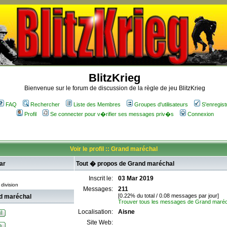
BlitzKrieg
Bienvenue sur le forum de discussion de la règle de jeu BlitzKrieg
FAQ
Rechercher
Liste des Membres
Groupes d'utilisateurs
S'enregist
Profil
Se connecter pour v�rifier ses messages priv�s
Connexion
Voir le profil :: Grand maréchal
ar
Tout � propos de Grand maréchal
Inscrit le:
03 Mar 2019
division
Messages:
211
[0.22% du total / 0.08 messages par jour]
d maréchal
Trouver tous les messages de Grand maréc
Localisation:
Aisne
Site Web: