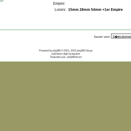
Emploi:
Loisirs:
15mm 28mm 54mm +1er Empire
Sauter vers:
Powered by
phpBB
© 2001, 2002 phpBB Group
subGreen style by
ktauber
Traduction par :
phpBB-fr.com