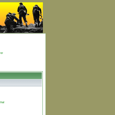
rer
hal