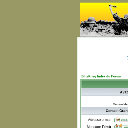
BlitzKrieg Index du Forum
Avat
Général de 
Contact Gran
Adresse e-mail:
Message Priv�: