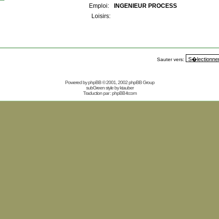
Emploi:
INGENIEUR PROCESS
Loisirs:
Sauter vers:
Powered by
phpBB
© 2001, 2002 phpBB Group
subGreen style by
ktauber
Traduction par :
phpBB-fr.com