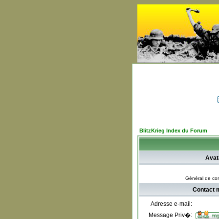
BlitzKrieg Index du Forum
Avat
Général de co
Contact 
Adresse e-mail:
Message Priv�: