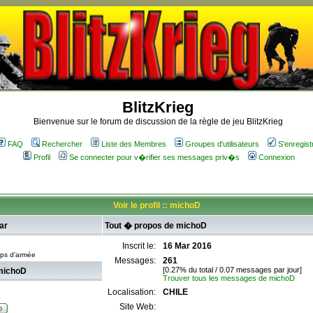
BlitzKrieg
Bienvenue sur le forum de discussion de la règle de jeu BlitzKrieg
FAQ
Rechercher
Liste des Membres
Groupes d'utilisateurs
S'enregist
Profil
Se connecter pour v�rifier ses messages priv�s
Connexion
Voir le profil :: michoD
ar
Tout � propos de michoD
Inscrit le:
16 Mar 2016
rps d'armée
Messages:
261
[0.27% du total / 0.07 messages par jour]
michoD
Trouver tous les messages de michoD
Localisation:
CHILE
Site Web: