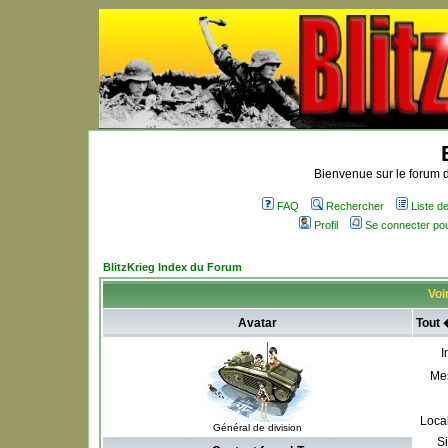
Bienvenue sur le forum d
FAQ
Rechercher
Liste 
Profil
Se connecter po
BlitzKrieg Index du Forum
Voir
Avatar
Tout 
I
Me
Local
Général de division
S