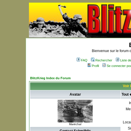
Bienvenue sur le forum d
FAQ
Rechercher
Liste 
Profil
Se connecter po
BlitzKrieg Index du Forum
Voir 
Avatar
Tout 
I
Me
Local
Maréchal
S