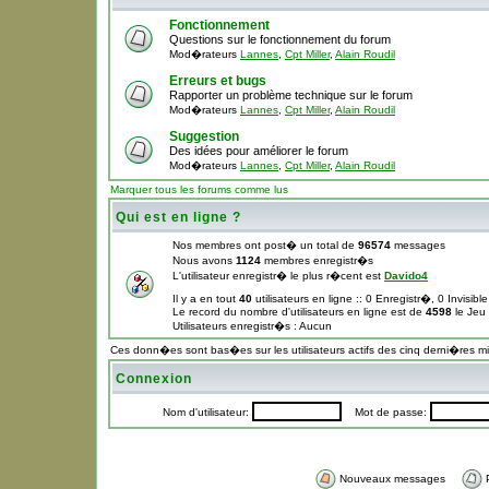
Fonctionnement
Questions sur le fonctionnement du forum
Mod�rateurs
Lannes
,
Cpt Miller
,
Alain Roudil
Erreurs et bugs
Rapporter un problème technique sur le forum
Mod�rateurs
Lannes
,
Cpt Miller
,
Alain Roudil
Suggestion
Des idées pour améliorer le forum
Mod�rateurs
Lannes
,
Cpt Miller
,
Alain Roudil
Marquer tous les forums comme lus
Qui est en ligne ?
Nos membres ont post� un total de
96574
messages
Nous avons
1124
membres enregistr�s
L'utilisateur enregistr� le plus r�cent est
Davido4
Il y a en tout
40
utilisateurs en ligne :: 0 Enregistr�, 0 Invisib
Le record du nombre d'utilisateurs en ligne est de
4598
le Jeu
Utilisateurs enregistr�s : Aucun
Ces donn�es sont bas�es sur les utilisateurs actifs des cinq derni�res m
Connexion
Nom d'utilisateur:
Mot de passe:
Nouveaux messages