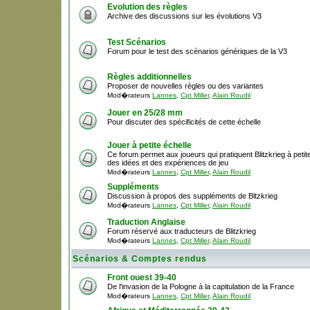
Evolution des règles
Archive des discussions sur les évolutions V3
Test Scénarios
Forum pour le test des scénarios génériques de la V3
Règles additionnelles
Proposer de nouvelles règles ou des variantes
Mod�rateurs
Lannes
,
Cpt Miller
,
Alain Roudil
Jouer en 25/28 mm
Pour discuter des spécificités de cette échelle
Jouer à petite échelle
Ce forum permet aux joueurs qui pratiquent Blitzkrieg à peti
des idées et des expériences de jeu
Mod�rateurs
Lannes
,
Cpt Miller
,
Alain Roudil
Suppléments
Discussion à propos des suppléments de Bltzkrieg
Mod�rateurs
Lannes
,
Cpt Miller
,
Alain Roudil
Traduction Anglaise
Forum réservé aux traducteurs de Blitzkrieg
Mod�rateurs
Lannes
,
Cpt Miller
,
Alain Roudil
Scénarios & Comptes rendus
Front ouest 39-40
De l'invasion de la Pologne à la capitulation de la France
Mod�rateurs
Lannes
,
Cpt Miller
,
Alain Roudil