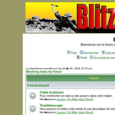
Bienvenue sur le forum d
FAQ
Rechercher
Liste 
Profil
Se connecter po
La date/heure actuelle est Jeu Ao� 06, 2026 11:03 pm
BlitzKrieg Index du Forum
Forum
Communauté
Clubs et joueurs
Pour rechercher un club ou des joueurs dans votre région.
Mod�rateurs
Lannes
,
Cpt Miller
,
Alain Roudil
Trombinoscope
Vous pouvez ici mettre votre photo et une description de vo
Mod�rateurs
Lannes
,
Cpt Miller
,
Alain Roudil