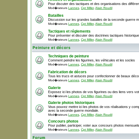
Pour discuter des tactiques et des organisations des différ
Mod�rateurs
Lannes
,
Cpt Miller
,
Alain Roudil
Batailles
Discussion sur les grandes batailles de la seconde guerre m
Mod�rateurs
Lannes
,
Cpt Miller
,
Alain Roudil
Tactiques et réglements
Pour présenter et discuter des doctrines tactiques historique
Mod�rateurs
Lannes
,
Cpt Miller
,
Alain Roudil
Peinture et décors
Techniques de peinture
Comment peindre les figurines, les véhicules et les socles
Mod�rateurs
Lannes
,
Cpt Miller
,
Alain Roudil
Fabrication de décors
Tous les trucs et astuces pour confectionner de beaux décor
Mod�rateurs
Lannes
,
Cpt Miller
,
Alain Roudil
Galerie
Exposez ici les photos de vos figurines ou des liens vers votr
Mod�rateurs
Lannes
,
Cpt Miller
,
Alain Roudil
Galerie photos historiques
Vous pouvez mettre ici les photos de vos réalisations y comp
avec la seconde guerre mondiale.
Mod�rateurs
Lannes
,
Cpt Miller
,
Alain Roudil
Concours photos
Pour publier, participer, voter aux concours photos mensuel
Mod�rateurs
Lannes
,
Cpt Miller
,
Alain Roudil
Forum