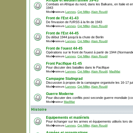
Afrique et Méditerrannée 39-43
Combats en Afrique du nord, dans les Balkans, en Italie et en
1943
Mod�rateurs
Lannes
,
Cpt Miller
,
Alain Roudil
Front de l'Est 41-43
De l'invasion de l'URSS à la fin de 1943
Mod�rateurs
Lannes
,
Cpt Miller
,
Alain Roudil
Front de l'Est 44-45
Du début 1944 jusqu'à la chute de Berlin
Mod�rateurs
Lannes
,
Cpt Miller
,
Alain Roudil
Front de l'ouest 44-45
Opérations sur le front de l'ouest à partir de 1944 (Normandie,
Mod�rateurs
Lannes
,
Cpt Miller
,
Alain Roudil
Front Pacifique 41-45
Pour discuter des batailles dans le Pacifique
Mod�rateurs
Lannes
,
Cpt Miller
,
Alain Roudil
,
MadMat
Campagne Stalingrad
Discussion à propos de la campagne organisée les 16-17 ju
Mod�rateurs
Lannes
,
Cpt Miller
,
Alain Roudil
Guerre Moderne
Pour discuter des conflits post seconde guerre mondiale (cor
Mod�rateur
MadMat
Histoire
Equipements et matériels
Pour échanger sur les armes et équipements utilisés lors d
Mod�rateurs
Lannes
,
Cpt Miller
,
Alain Roudil
Armées et organisations