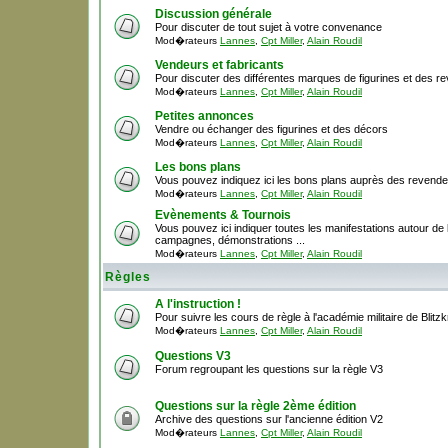
Discussion générale
Pour discuter de tout sujet à votre convenance
Mod�rateurs
Lannes
,
Cpt Miller
,
Alain Roudil
Vendeurs et fabricants
Pour discuter des différentes marques de figurines et des r
Mod�rateurs
Lannes
,
Cpt Miller
,
Alain Roudil
Petites annonces
Vendre ou échanger des figurines et des décors
Mod�rateurs
Lannes
,
Cpt Miller
,
Alain Roudil
Les bons plans
Vous pouvez indiquez ici les bons plans auprès des revende
Mod�rateurs
Lannes
,
Cpt Miller
,
Alain Roudil
Evènements & Tournois
Vous pouvez ici indiquer toutes les manifestations autour de la
campagnes, démonstrations ...
Mod�rateurs
Lannes
,
Cpt Miller
,
Alain Roudil
Règles
A l'instruction !
Pour suivre les cours de règle à l'académie militaire de Blitzk
Mod�rateurs
Lannes
,
Cpt Miller
,
Alain Roudil
Questions V3
Forum regroupant les questions sur la règle V3
Questions sur la règle 2ème édition
Archive des questions sur l'ancienne édition V2
Mod�rateurs
Lannes
,
Cpt Miller
,
Alain Roudil