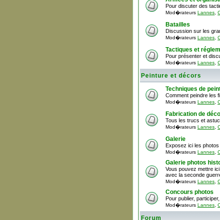
Pour discuter des tact
Mod�rateurs
Lannes
,
C
Batailles
Discussion sur les gra
Mod�rateurs
Lannes
,
C
Tactiques et régle
Pour présenter et discu
Mod�rateurs
Lannes
,
C
Peinture et décors
Techniques de pein
Comment peindre les fi
Mod�rateurs
Lannes
,
C
Fabrication de déc
Tous les trucs et astu
Mod�rateurs
Lannes
,
C
Galerie
Exposez ici les photos 
Mod�rateurs
Lannes
,
C
Galerie photos hist
Vous pouvez mettre ici
avec la seconde guerr
Mod�rateurs
Lannes
,
C
Concours photos
Pour publier, particip
Mod�rateurs
Lannes
,
C
Forum