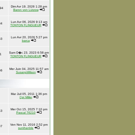
Dim Avr 19, 2026 1:28 pm
94
Baron von Lützow
Lun Avr 06, 2026 9:13 am
84
TONTON FLINGUEUR
Lun Avr 20, 2026 5:27 pm
63
barca
Sam D�c 23, 2023 6:58 pm
1
TONTON FLINGUEUR
Mer Juin 04, 2025 11:57 am
36
SusanpWilson
Mar Juil 05, 2011 1:36 pm
Cpt Miller
Mer Oct 15, 2025 7:10 pm
43
Pascal 76210
Ven Nov 11, 2016 2:52 pm
37
sunihanble