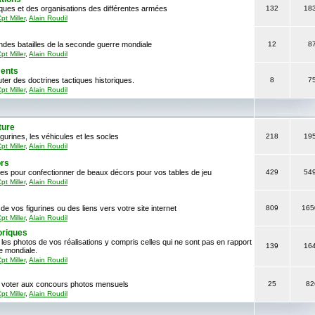
iques et des organisations des différentes armées
132
18
pt Miller
,
Alain Roudil
ndes batailles de la seconde guerre mondiale
12
8
pt Miller
,
Alain Roudil
ments
ter des doctrines tactiques historiques.
8
7
pt Miller
,
Alain Roudil
ture
gurines, les véhicules et les socles
218
19
pt Miller
,
Alain Roudil
ors
ces pour confectionner de beaux décors pour vos tables de jeu
429
54
pt Miller
,
Alain Roudil
de vos figurines ou des liens vers votre site internet
809
165
pt Miller
,
Alain Roudil
oriques
 les photos de vos réalisations y compris celles qui ne sont pas en rapport
139
16
e mondiale.
pt Miller
,
Alain Roudil
er, voter aux concours photos mensuels
25
82
pt Miller
,
Alain Roudil