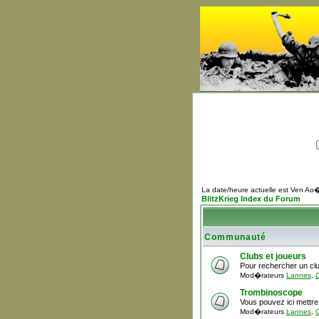
La date/heure actuelle est Ven Ao
BlitzKrieg Index du Forum
Communauté
Clubs et joueurs
Pour rechercher un clu
Mod�rateurs
Lannes
,
C
Trombinoscope
Vous pouvez ici mettre
Mod�rateurs
Lannes
,
C