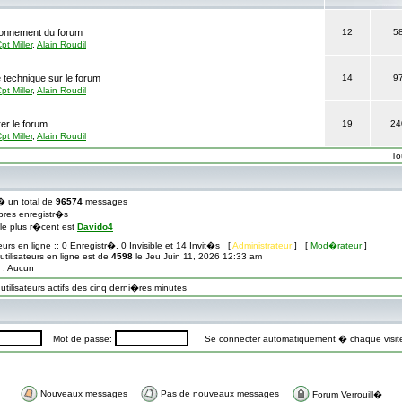
tionnement du forum
12
5
pt Miller
,
Alain Roudil
 technique sur le forum
14
9
pt Miller
,
Alain Roudil
er le forum
19
24
pt Miller
,
Alain Roudil
To
� un total de
96574
messages
res enregistr�s
� le plus r�cent est
Davido4
teurs en ligne :: 0 Enregistr�, 0 Invisible et 14 Invit�s [
Administrateur
] [
Mod�rateur
]
tilisateurs en ligne est de
4598
le Jeu Juin 11, 2026 12:33 am
s : Aucun
ilisateurs actifs des cinq derni�res minutes
Mot de passe:
Se connecter automatiquement � chaque visi
Nouveaux messages
Pas de nouveaux messages
Forum Verrouill�