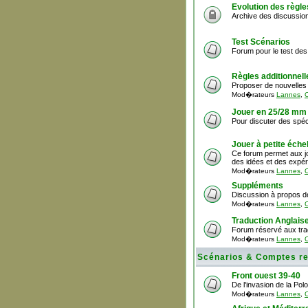
Evolution des règle
Archive des discussion
Test Scénarios
Forum pour le test des
Règles additionnell
Proposer de nouvelles 
Mod�rateurs
Lannes
,
C
Jouer en 25/28 mm
Pour discuter des spéci
Jouer à petite échel
Ce forum permet aux jo
des idées et des expér
Mod�rateurs
Lannes
,
C
Suppléments
Discussion à propos d
Mod�rateurs
Lannes
,
C
Traduction Anglais
Forum réservé aux trad
Mod�rateurs
Lannes
,
C
Scénarios & Comptes r
Front ouest 39-40
De l'invasion de la Pol
Mod�rateurs
Lannes
,
C