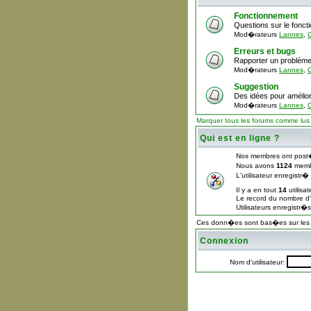
Fonctionnement
Questions sur le fonc
Mod�rateurs
Lannes
,
C
Erreurs et bugs
Rapporter un problème
Mod�rateurs
Lannes
,
C
Suggestion
Des idées pour amélior
Mod�rateurs
Lannes
,
C
Marquer tous les forums comme lus
Qui est en ligne ?
Nos membres ont post
Nous avons
1124
memb
L'utilisateur enregistr
Il y a en tout
14
utilisa
Le record du nombre d'u
Utilisateurs enregistr�
Ces donn�es sont bas�es sur les ut
Connexion
Nom d'utilisateur: