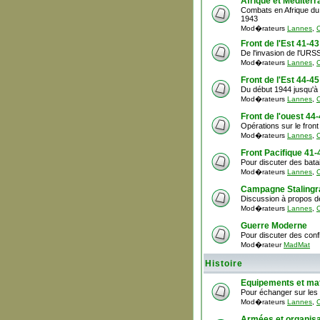
Afrique et Méditer
Combats en Afrique du n
1943
Mod�rateurs
Lannes
,
C
Front de l'Est 41-43
De l'invasion de l'URSS
Mod�rateurs
Lannes
,
C
Front de l'Est 44-45
Du début 1944 jusqu'à 
Mod�rateurs
Lannes
,
C
Front de l'ouest 44
Opérations sur le front 
Mod�rateurs
Lannes
,
C
Front Pacifique 41-
Pour discuter des batai
Mod�rateurs
Lannes
,
C
Campagne Stalingr
Discussion à propos d
Mod�rateurs
Lannes
,
C
Guerre Moderne
Pour discuter des conf
Mod�rateur
MadMat
Histoire
Equipements et mat
Pour échanger sur les 
Mod�rateurs
Lannes
,
C
Armées et organisa