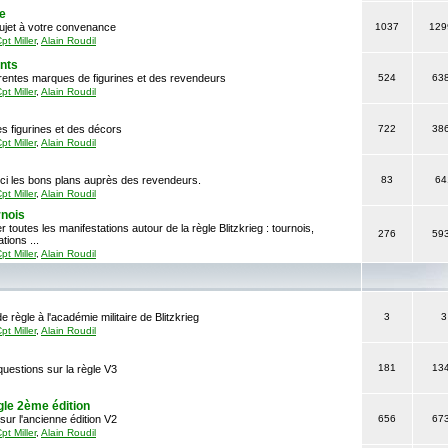
e
sujet à votre convenance
1037
129
pt Miller
,
Alain Roudil
ants
érentes marques de figurines et des revendeurs
524
63
pt Miller
,
Alain Roudil
s figurines et des décors
722
38
pt Miller
,
Alain Roudil
ci les bons plans auprès des revendeurs.
83
64
pt Miller
,
Alain Roudil
nois
 toutes les manifestations autour de la règle Blitzkrieg : tournois,
276
59
ions ...
pt Miller
,
Alain Roudil
e règle à l'académie militaire de Blitzkrieg
3
3
pt Miller
,
Alain Roudil
181
13
uestions sur la règle V3
gle 2ème édition
sur l'ancienne édition V2
656
67
pt Miller
,
Alain Roudil