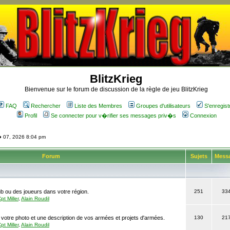
BlitzKrieg
Bienvenue sur le forum de discussion de la règle de jeu BlitzKrieg
FAQ
Rechercher
Liste des Membres
Groupes d'utilisateurs
S'enregist
Profil
Se connecter pour v�rifier ses messages priv�s
Connexion
� 07, 2026 8:04 pm
Forum
Sujets
Mess
b ou des joueurs dans votre région.
251
33
pt Miller
,
Alain Roudil
 votre photo et une description de vos armées et projets d'armées.
130
21
pt Miller
,
Alain Roudil