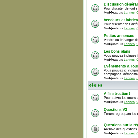
Discussion général
Pour discuter de tout 
Mod�rateurs
Lannes
,
C
Vendeurs et fabric
Pour discuter des diff
Mod�rateurs
Lannes
,
C
Petites annonces
Vendre ou échanger de
Mod�rateurs
Lannes
,
C
Les bons plans
Vous pouvez indiquez i
Mod�rateurs
Lannes
,
C
Evènements & Tour
Vous pouvez ici indiquer
campagnes, démonstrat
Mod�rateurs
Lannes
,
C
Règles
A l'instruction !
Pour suivre les cours d
Mod�rateurs
Lannes
,
C
Questions V3
Forum regroupant les q
Questions sur la rè
Archive des questions 
Mod�rateurs
Lannes
,
C