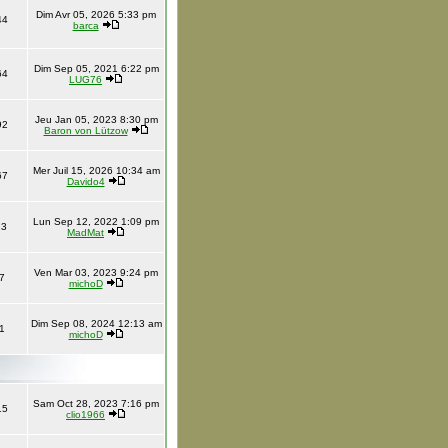
Dim Avr 05, 2026 5:33 pm
44
barca
Dim Sep 05, 2021 6:22 pm
64
LUG76
Jeu Jan 05, 2023 8:30 pm
92
Baron von Lützow
Mer Juil 15, 2026 10:34 am
67
Davido4
Lun Sep 12, 2022 1:09 pm
13
MadMat
Ven Mar 03, 2023 9:24 pm
7
michoD
Dim Sep 08, 2024 12:13 am
1
michoD
Sam Oct 28, 2023 7:16 pm
15
clio1966