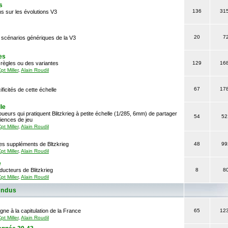
s
136
31
s sur les évolutions V3
20
7
 scénarios génériques de la V3
es
règles ou des variantes
129
16
pt Miller
,
Alain Roudil
67
17
ficités de cette échelle
le
ueurs qui pratiquent Blitzkrieg à petite échelle (1/285, 6mm) de partager
54
52
iences de jeu
pt Miller
,
Alain Roudil
es suppléments de Bltzkrieg
48
99
pt Miller
,
Alain Roudil
e
ucteurs de Blitzkrieg
8
8
pt Miller
,
Alain Roudil
endus
ogne à la capitulation de la France
65
12
pt Miller
,
Alain Roudil