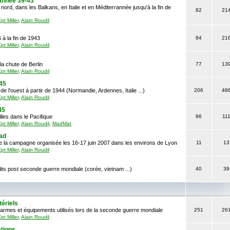
rannée 39-43
ord, dans les Balkans, en Italie et en Méditerrannée jusqu'à la fin de
82
21
pt Miller
,
Alain Roudil
 à la fin de 1943
84
21
pt Miller
,
Alain Roudil
la chute de Berlin
77
13
pt Miller
,
Alain Roudil
-45
de l'ouest à partir de 1944 (Normandie, Ardennes, Italie ...)
206
48
pt Miller
,
Alain Roudil
45
lles dans le Pacifique
96
11
pt Miller
,
Alain Roudil
,
MadMat
ad
e la campagne organisée les 16-17 juin 2007 dans les environs de Lyon
11
13
pt Miller
,
Alain Roudil
lits post seconde guerre mondiale (corée, vietnam ...)
40
39
ériels
armes et équipements utilisés lors de la seconde guerre mondiale
251
26
pt Miller
,
Alain Roudil
tions