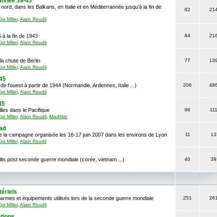
rannée 39-43
ord, dans les Balkans, en Italie et en Méditerrannée jusqu'à la fin de
82
21
pt Miller
,
Alain Roudil
 à la fin de 1943
84
21
pt Miller
,
Alain Roudil
la chute de Berlin
77
13
pt Miller
,
Alain Roudil
-45
de l'ouest à partir de 1944 (Normandie, Ardennes, Italie ...)
206
48
pt Miller
,
Alain Roudil
45
lles dans le Pacifique
96
11
pt Miller
,
Alain Roudil
,
MadMat
ad
e la campagne organisée les 16-17 juin 2007 dans les environs de Lyon
11
13
pt Miller
,
Alain Roudil
lits post seconde guerre mondiale (corée, vietnam ...)
40
39
ériels
armes et équipements utilisés lors de la seconde guerre mondiale
251
26
pt Miller
,
Alain Roudil
tions