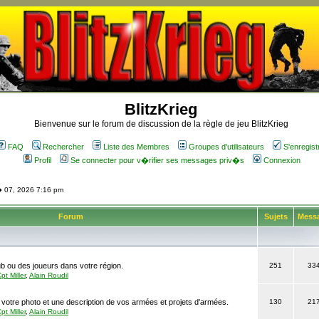
BlitzKrieg
Bienvenue sur le forum de discussion de la règle de jeu BlitzKrieg
FAQ
Rechercher
Liste des Membres
Groupes d'utilisateurs
S'enregist
Profil
Se connecter pour v�rifier ses messages priv�s
Connexion
� 07, 2026 7:16 pm
Forum
Sujets
Mess
b ou des joueurs dans votre région.
251
33
pt Miller
,
Alain Roudil
 votre photo et une description de vos armées et projets d'armées.
130
21
pt Miller
,
Alain Roudil