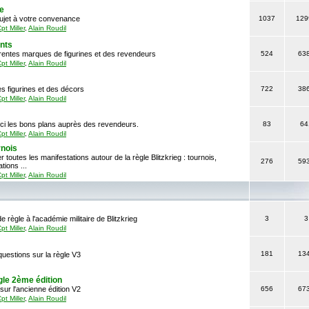
e
sujet à votre convenance
1037
129
pt Miller
,
Alain Roudil
ants
érentes marques de figurines et des revendeurs
524
63
pt Miller
,
Alain Roudil
s figurines et des décors
722
38
pt Miller
,
Alain Roudil
ci les bons plans auprès des revendeurs.
83
64
pt Miller
,
Alain Roudil
nois
 toutes les manifestations autour de la règle Blitzkrieg : tournois,
276
59
ions ...
pt Miller
,
Alain Roudil
e règle à l'académie militaire de Blitzkrieg
3
3
pt Miller
,
Alain Roudil
181
13
uestions sur la règle V3
gle 2ème édition
sur l'ancienne édition V2
656
67
pt Miller
,
Alain Roudil