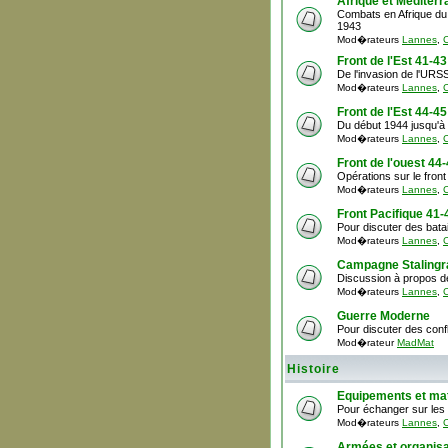
Afrique et Méditer
Combats en Afrique du n
1943
Mod�rateurs
Lannes
,
C
Front de l'Est 41-43
De l'invasion de l'URSS
Mod�rateurs
Lannes
,
C
Front de l'Est 44-45
Du début 1944 jusqu'à 
Mod�rateurs
Lannes
,
C
Front de l'ouest 44
Opérations sur le front 
Mod�rateurs
Lannes
,
C
Front Pacifique 41-
Pour discuter des batai
Mod�rateurs
Lannes
,
C
Campagne Stalingr
Discussion à propos d
Mod�rateurs
Lannes
,
C
Guerre Moderne
Pour discuter des conf
Mod�rateur
MadMat
Histoire
Equipements et mat
Pour échanger sur les 
Mod�rateurs
Lannes
,
C
Armées et organisa