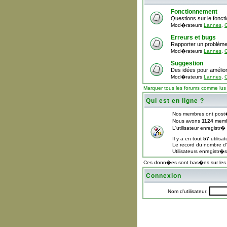
Fonctionnement
Questions sur le fonc
Mod�rateurs
Lannes
,
C
Erreurs et bugs
Rapporter un problème
Mod�rateurs
Lannes
,
C
Suggestion
Des idées pour amélior
Mod�rateurs
Lannes
,
C
Marquer tous les forums comme lus
Qui est en ligne ?
Nos membres ont post
Nous avons
1124
memb
L'utilisateur enregistr
Il y a en tout
57
utilisa
Le record du nombre d'u
Utilisateurs enregistr�
Ces donn�es sont bas�es sur les ut
Connexion
Nom d'utilisateur: