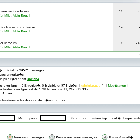
tionnement du forum
12
5
pt Miller
,
Alain Roudil
 technique sur le forum
14
9
pt Miller
,
Alain Roudil
er le forum
19
24
pt Miller
,
Alain Roudil
To
� un total de
96574
messages
res enregistr�s
� le plus r�cent est
Davido4
teurs en ligne :: 0 Enregistr�, 0 Invisible et 57 Invit�s [
Administrateur
] [
Mod�rateur
]
tilisateurs en ligne est de
4598
le Jeu Juin 11, 2026 12:33 am
s : Aucun
ilisateurs actifs des cinq derni�res minutes
Mot de passe:
Se connecter automatiquement � chaque visi
Nouveaux messages
Pas de nouveaux messages
Forum Verrouill�