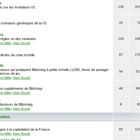
s
136
31
s sur les évolutions V3
20
7
 scénarios génériques de la V3
es
règles ou des variantes
129
16
pt Miller
,
Alain Roudil
67
17
ficités de cette échelle
le
ueurs qui pratiquent Blitzkrieg à petite échelle (1/285, 6mm) de partager
54
52
iences de jeu
pt Miller
,
Alain Roudil
es suppléments de Bltzkrieg
48
99
pt Miller
,
Alain Roudil
e
ucteurs de Blitzkrieg
8
8
pt Miller
,
Alain Roudil
endus
ogne à la capitulation de la France
65
12
pt Miller
,
Alain Roudil