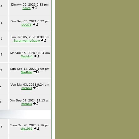
Dim Avr 05, 2026 5:33 pm
44
barca
Dim Sep 05, 2021 6:22 pm
64
LUG76
Jeu Jan 05, 2023 8:30 pm
92
Baron von Lützow
Mer Juil 15, 2026 10:34 am
67
Davido4
Lun Sep 12, 2022 1:09 pm
13
MadMat
Ven Mar 03, 2023 9:24 pm
7
michoD
Dim Sep 08, 2024 12:13 am
1
michoD
Sam Oct 28, 2023 7:16 pm
15
clio1966