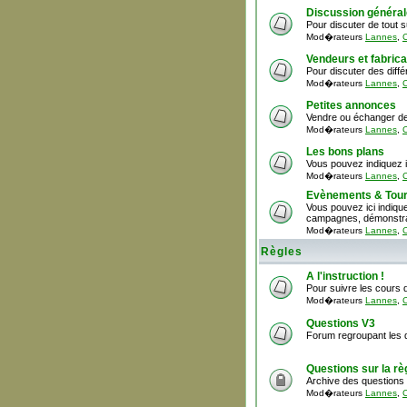
Discussion général
Pour discuter de tout 
Mod�rateurs
Lannes
,
C
Vendeurs et fabric
Pour discuter des diff
Mod�rateurs
Lannes
,
C
Petites annonces
Vendre ou échanger de
Mod�rateurs
Lannes
,
C
Les bons plans
Vous pouvez indiquez i
Mod�rateurs
Lannes
,
C
Evènements & Tour
Vous pouvez ici indiquer
campagnes, démonstrat
Mod�rateurs
Lannes
,
C
Règles
A l'instruction !
Pour suivre les cours d
Mod�rateurs
Lannes
,
C
Questions V3
Forum regroupant les q
Questions sur la rè
Archive des questions 
Mod�rateurs
Lannes
,
C