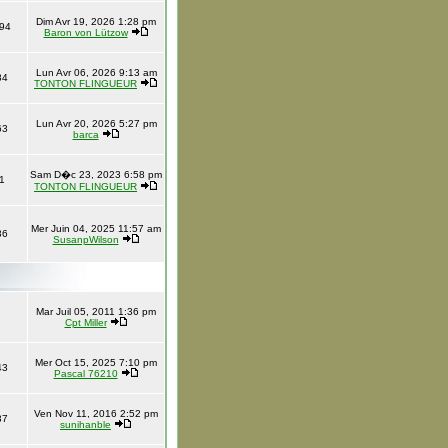
Dim Avr 19, 2026 1:28 pm
94
Baron von Lützow
Lun Avr 06, 2026 9:13 am
84
TONTON FLINGUEUR
Lun Avr 20, 2026 5:27 pm
63
barca
Sam D�c 23, 2023 6:58 pm
1
TONTON FLINGUEUR
Mer Juin 04, 2025 11:57 am
36
SusanpWilson
Mar Juil 05, 2011 1:36 pm
Cpt Miller
Mer Oct 15, 2025 7:10 pm
43
Pascal 76210
Ven Nov 11, 2016 2:52 pm
37
sunihanble