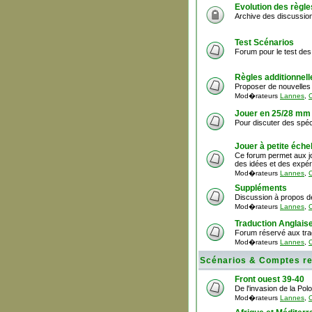
Evolution des règle
Archive des discussion
Test Scénarios
Forum pour le test des
Règles additionnell
Proposer de nouvelles 
Mod�rateurs
Lannes
,
C
Jouer en 25/28 mm
Pour discuter des spéci
Jouer à petite échel
Ce forum permet aux jo
des idées et des expér
Mod�rateurs
Lannes
,
C
Suppléments
Discussion à propos d
Mod�rateurs
Lannes
,
C
Traduction Anglais
Forum réservé aux trad
Mod�rateurs
Lannes
,
C
Scénarios & Comptes r
Front ouest 39-40
De l'invasion de la Pol
Mod�rateurs
Lannes
,
C