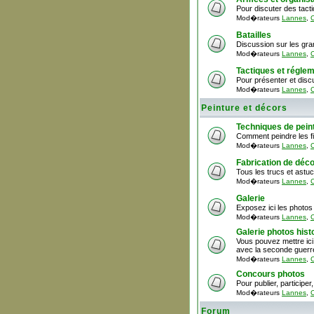
Pour discuter des tact
Mod�rateurs
Lannes
,
C
Batailles
Discussion sur les gra
Mod�rateurs
Lannes
,
C
Tactiques et régle
Pour présenter et discu
Mod�rateurs
Lannes
,
C
Peinture et décors
Techniques de pein
Comment peindre les fi
Mod�rateurs
Lannes
,
C
Fabrication de déc
Tous les trucs et astu
Mod�rateurs
Lannes
,
C
Galerie
Exposez ici les photos 
Mod�rateurs
Lannes
,
C
Galerie photos hist
Vous pouvez mettre ici
avec la seconde guerr
Mod�rateurs
Lannes
,
C
Concours photos
Pour publier, particip
Mod�rateurs
Lannes
,
C
Forum