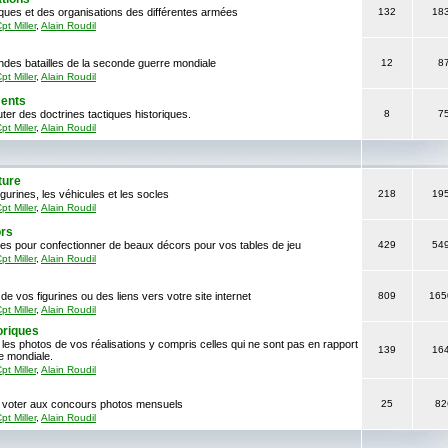
iques et des organisations des différentes armées
132
18
pt Miller
,
Alain Roudil
ndes batailles de la seconde guerre mondiale
12
8
pt Miller
,
Alain Roudil
ments
ter des doctrines tactiques historiques.
8
7
pt Miller
,
Alain Roudil
ture
gurines, les véhicules et les socles
218
19
pt Miller
,
Alain Roudil
ors
ces pour confectionner de beaux décors pour vos tables de jeu
429
54
pt Miller
,
Alain Roudil
de vos figurines ou des liens vers votre site internet
809
165
pt Miller
,
Alain Roudil
oriques
 les photos de vos réalisations y compris celles qui ne sont pas en rapport
139
16
e mondiale.
pt Miller
,
Alain Roudil
er, voter aux concours photos mensuels
25
82
pt Miller
,
Alain Roudil