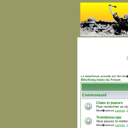
La date/heure actuelle est Ven Ao
BlitzKrieg Index du Forum
Communauté
Clubs et joueurs
Pour rechercher un clu
Mod�rateurs
Lannes
,
C
Trombinoscope
Vous pouvez ici mettre
Mod�rateurs
Lannes
,
C