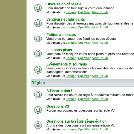
Discussion générale
Pour discuter de tout sujet à votre convenance
Mod�rateurs
Lannes
,
Cpt Miller
,
Alain Roudil
Vendeurs et fabricants
Pour discuter des différentes marques de figurines et des r
Mod�rateurs
Lannes
,
Cpt Miller
,
Alain Roudil
Petites annonces
Vendre ou échanger des figurines et des décors
Mod�rateurs
Lannes
,
Cpt Miller
,
Alain Roudil
Les bons plans
Vous pouvez indiquez ici les bons plans auprès des revende
Mod�rateurs
Lannes
,
Cpt Miller
,
Alain Roudil
Evènements & Tournois
Vous pouvez ici indiquer toutes les manifestations autour de la
campagnes, démonstrations ...
Mod�rateurs
Lannes
,
Cpt Miller
,
Alain Roudil
Règles
A l'instruction !
Pour suivre les cours de règle à l'académie militaire de Blitzk
Mod�rateurs
Lannes
,
Cpt Miller
,
Alain Roudil
Questions V3
Forum regroupant les questions sur la règle V3
Questions sur la règle 2ème édition
Archive des questions sur l'ancienne édition V2
Mod�rateurs
Lannes
,
Cpt Miller
,
Alain Roudil