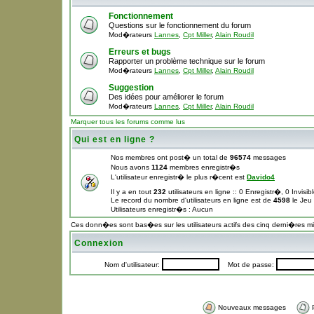
Fonctionnement
Questions sur le fonctionnement du forum
Mod�rateurs
Lannes
,
Cpt Miller
,
Alain Roudil
Erreurs et bugs
Rapporter un problème technique sur le forum
Mod�rateurs
Lannes
,
Cpt Miller
,
Alain Roudil
Suggestion
Des idées pour améliorer le forum
Mod�rateurs
Lannes
,
Cpt Miller
,
Alain Roudil
Marquer tous les forums comme lus
Qui est en ligne ?
Nos membres ont post� un total de
96574
messages
Nous avons
1124
membres enregistr�s
L'utilisateur enregistr� le plus r�cent est
Davido4
Il y a en tout
232
utilisateurs en ligne :: 0 Enregistr�, 0 Invisi
Le record du nombre d'utilisateurs en ligne est de
4598
le Jeu
Utilisateurs enregistr�s : Aucun
Ces donn�es sont bas�es sur les utilisateurs actifs des cinq derni�res m
Connexion
Nom d'utilisateur:
Mot de passe:
Nouveaux messages