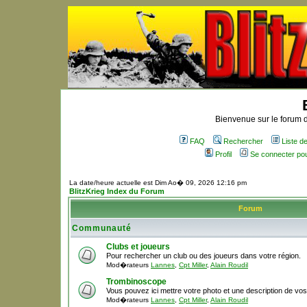
Bienvenue sur le forum d
FAQ
Rechercher
Liste 
Profil
Se connecter po
La date/heure actuelle est Dim Ao� 09, 2026 12:16 pm
BlitzKrieg Index du Forum
Forum
Communauté
Clubs et joueurs
Pour rechercher un club ou des joueurs dans votre région.
Mod�rateurs
Lannes
,
Cpt Miller
,
Alain Roudil
Trombinoscope
Vous pouvez ici mettre votre photo et une description de vo
Mod�rateurs
Lannes
,
Cpt Miller
,
Alain Roudil