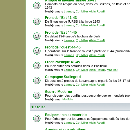
Afrique et Méditerrannée 39-43
Combats en Afrique du nord, dans les Balkans, en Italie et en
1943
Mod�rateurs
Lannes
,
Cpt Miller
,
Alain Roudil
Front de l'Est 41-43
De l'invasion de l'URSS à la fin de 1943
Mod�rateurs
Lannes
,
Cpt Miller
,
Alain Roudil
Front de l'Est 44-45
Du début 1944 jusqu'à la chute de Berlin
Mod�rateurs
Lannes
,
Cpt Miller
,
Alain Roudil
Front de l'ouest 44-45
Opérations sur le front de l'ouest à partir de 1944 (Normandie,
Mod�rateurs
Lannes
,
Cpt Miller
,
Alain Roudil
Front Pacifique 41-45
Pour discuter des batailles dans le Pacifique
Mod�rateurs
Lannes
,
Cpt Miller
,
Alain Roudil
,
MadMat
Campagne Stalingrad
Discussion à propos de la campagne organisée les 16-17 ju
Mod�rateurs
Lannes
,
Cpt Miller
,
Alain Roudil
Guerre Moderne
Pour discuter des conflits post seconde guerre mondiale (cor
Mod�rateur
MadMat
Histoire
Equipements et matériels
Pour échanger sur les armes et équipements utilisés lors d
Mod�rateurs
Lannes
,
Cpt Miller
,
Alain Roudil
Armées et organisations