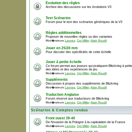
Evolution des règles
Archive des discussions sur les évolutions V3
Test Scénarios
Forum pour le test des scénarios génériques de la V3
Règles additionnelles
Proposer de nouvelles règles ou des variantes
Mod�rateurs
Lannes
,
Cpt Miller
,
Alain Roudil
Jouer en 25/28 mm
Pour discuter des spécificités de cette échelle
Jouer à petite échelle
Ce forum permet aux joueurs qui pratiquent Blitzkrieg à peti
des idées et des expériences de jeu
Mod�rateurs
Lannes
,
Cpt Miller
,
Alain Roudil
Suppléments
Discussion à propos des suppléments de Bltzkrieg
Mod�rateurs
Lannes
,
Cpt Miller
,
Alain Roudil
Traduction Anglaise
Forum réservé aux traducteurs de Blitzkrieg
Mod�rateurs
Lannes
,
Cpt Miller
,
Alain Roudil
Scénarios & Comptes rendus
Front ouest 39-40
De l'invasion de la Pologne à la capitulation de la France
Mod�rateurs
Lannes
,
Cpt Miller
,
Alain Roudil