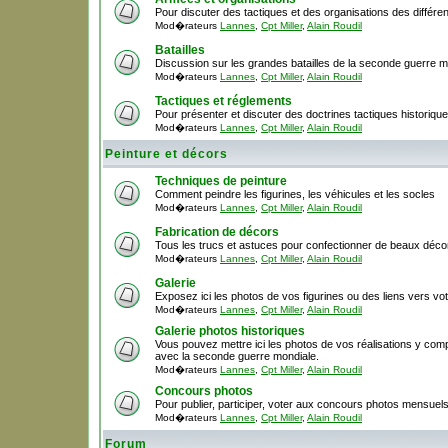
Pour discuter des tactiques et des organisations des différ
Mod�rateurs
Lannes
,
Cpt Miller
,
Alain Roudil
Batailles
Discussion sur les grandes batailles de la seconde guerre m
Mod�rateurs
Lannes
,
Cpt Miller
,
Alain Roudil
Tactiques et réglements
Pour présenter et discuter des doctrines tactiques historique
Mod�rateurs
Lannes
,
Cpt Miller
,
Alain Roudil
Peinture et décors
Techniques de peinture
Comment peindre les figurines, les véhicules et les socles
Mod�rateurs
Lannes
,
Cpt Miller
,
Alain Roudil
Fabrication de décors
Tous les trucs et astuces pour confectionner de beaux décor
Mod�rateurs
Lannes
,
Cpt Miller
,
Alain Roudil
Galerie
Exposez ici les photos de vos figurines ou des liens vers votr
Mod�rateurs
Lannes
,
Cpt Miller
,
Alain Roudil
Galerie photos historiques
Vous pouvez mettre ici les photos de vos réalisations y comp
avec la seconde guerre mondiale.
Mod�rateurs
Lannes
,
Cpt Miller
,
Alain Roudil
Concours photos
Pour publier, participer, voter aux concours photos mensuel
Mod�rateurs
Lannes
,
Cpt Miller
,
Alain Roudil
Forum