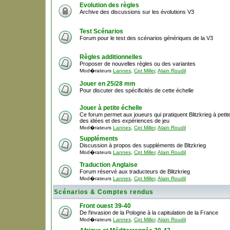
Evolution des règles
Archive des discussions sur les évolutions V3
Test Scénarios
Forum pour le test des scénarios génériques de la V3
Règles additionnelles
Proposer de nouvelles règles ou des variantes
Mod�rateurs
Lannes
,
Cpt Miller
,
Alain Roudil
Jouer en 25/28 mm
Pour discuter des spécificités de cette échelle
Jouer à petite échelle
Ce forum permet aux joueurs qui pratiquent Blitzkrieg à peti
des idées et des expériences de jeu
Mod�rateurs
Lannes
,
Cpt Miller
,
Alain Roudil
Suppléments
Discussion à propos des suppléments de Bltzkrieg
Mod�rateurs
Lannes
,
Cpt Miller
,
Alain Roudil
Traduction Anglaise
Forum réservé aux traducteurs de Blitzkrieg
Mod�rateurs
Lannes
,
Cpt Miller
,
Alain Roudil
Scénarios & Comptes rendus
Front ouest 39-40
De l'invasion de la Pologne à la capitulation de la France
Mod�rateurs
Lannes
,
Cpt Miller
,
Alain Roudil