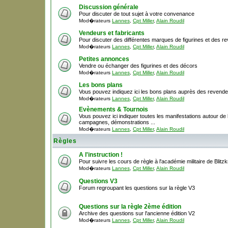
Discussion générale
Pour discuter de tout sujet à votre convenance
Mod�rateurs
Lannes
,
Cpt Miller
,
Alain Roudil
Vendeurs et fabricants
Pour discuter des différentes marques de figurines et des r
Mod�rateurs
Lannes
,
Cpt Miller
,
Alain Roudil
Petites annonces
Vendre ou échanger des figurines et des décors
Mod�rateurs
Lannes
,
Cpt Miller
,
Alain Roudil
Les bons plans
Vous pouvez indiquez ici les bons plans auprès des revende
Mod�rateurs
Lannes
,
Cpt Miller
,
Alain Roudil
Evènements & Tournois
Vous pouvez ici indiquer toutes les manifestations autour de la
campagnes, démonstrations ...
Mod�rateurs
Lannes
,
Cpt Miller
,
Alain Roudil
Règles
A l'instruction !
Pour suivre les cours de règle à l'académie militaire de Blitzk
Mod�rateurs
Lannes
,
Cpt Miller
,
Alain Roudil
Questions V3
Forum regroupant les questions sur la règle V3
Questions sur la règle 2ème édition
Archive des questions sur l'ancienne édition V2
Mod�rateurs
Lannes
,
Cpt Miller
,
Alain Roudil