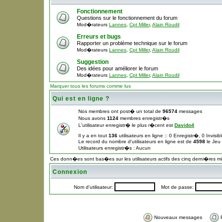
Fonctionnement
Questions sur le fonctionnement du forum
Mod�rateurs
Lannes
,
Cpt Miller
,
Alain Roudil
Erreurs et bugs
Rapporter un problème technique sur le forum
Mod�rateurs
Lannes
,
Cpt Miller
,
Alain Roudil
Suggestion
Des idées pour améliorer le forum
Mod�rateurs
Lannes
,
Cpt Miller
,
Alain Roudil
Marquer tous les forums comme lus
Qui est en ligne ?
Nos membres ont post� un total de
96574
messages
Nous avons
1124
membres enregistr�s
L'utilisateur enregistr� le plus r�cent est
Davido4
Il y a en tout
136
utilisateurs en ligne :: 0 Enregistr�, 0 Invisi
Le record du nombre d'utilisateurs en ligne est de
4598
le Jeu
Utilisateurs enregistr�s : Aucun
Ces donn�es sont bas�es sur les utilisateurs actifs des cinq derni�res m
Connexion
Nom d'utilisateur:
Mot de passe:
Nouveaux messages