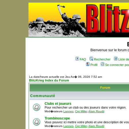
Bienvenue sur le forum d
FAQ
Rechercher
Liste 
Profil
Se connecter po
La date/heure actuelle est Jeu Ao� 06, 2026 7:52 am
BlitzKrieg Index du Forum
Forum
Communauté
Clubs et joueurs
Pour rechercher un club ou des joueurs dans votre région.
Mod�rateurs
Lannes
,
Cpt Miller
,
Alain Roudil
Trombinoscope
Vous pouvez ici mettre votre photo et une description de vo
Mod�rateurs
Lannes
,
Cpt Miller
,
Alain Roudil