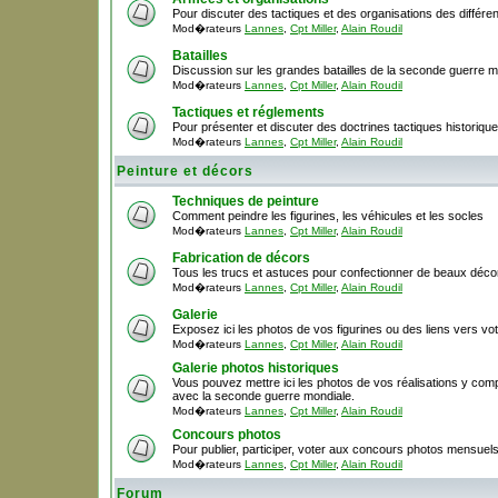
Pour discuter des tactiques et des organisations des différ
Mod�rateurs
Lannes
,
Cpt Miller
,
Alain Roudil
Batailles
Discussion sur les grandes batailles de la seconde guerre m
Mod�rateurs
Lannes
,
Cpt Miller
,
Alain Roudil
Tactiques et réglements
Pour présenter et discuter des doctrines tactiques historique
Mod�rateurs
Lannes
,
Cpt Miller
,
Alain Roudil
Peinture et décors
Techniques de peinture
Comment peindre les figurines, les véhicules et les socles
Mod�rateurs
Lannes
,
Cpt Miller
,
Alain Roudil
Fabrication de décors
Tous les trucs et astuces pour confectionner de beaux décor
Mod�rateurs
Lannes
,
Cpt Miller
,
Alain Roudil
Galerie
Exposez ici les photos de vos figurines ou des liens vers votr
Mod�rateurs
Lannes
,
Cpt Miller
,
Alain Roudil
Galerie photos historiques
Vous pouvez mettre ici les photos de vos réalisations y comp
avec la seconde guerre mondiale.
Mod�rateurs
Lannes
,
Cpt Miller
,
Alain Roudil
Concours photos
Pour publier, participer, voter aux concours photos mensuel
Mod�rateurs
Lannes
,
Cpt Miller
,
Alain Roudil
Forum