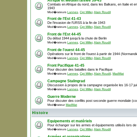
Afrique et Méditerrannée 39-43
Combats en Afrique du nord, dans les Balkans, en Italie et en
1943
Mod�rateurs
Lannes
,
Cpt Miller
,
Alain Roudil
Front de l'Est 41-43
De l'invasion de l'URSS à la fin de 1943
Mod�rateurs
Lannes
,
Cpt Miller
,
Alain Roudil
Front de l'Est 44-45
Du début 1944 jusqu'à la chute de Berlin
Mod�rateurs
Lannes
,
Cpt Miller
,
Alain Roudil
Front de l'ouest 44-45
Opérations sur le front de l'ouest à partir de 1944 (Normandie,
Mod�rateurs
Lannes
,
Cpt Miller
,
Alain Roudil
Front Pacifique 41-45
Pour discuter des batailles dans le Pacifique
Mod�rateurs
Lannes
,
Cpt Miller
,
Alain Roudil
,
MadMat
Campagne Stalingrad
Discussion à propos de la campagne organisée les 16-17 ju
Mod�rateurs
Lannes
,
Cpt Miller
,
Alain Roudil
Guerre Moderne
Pour discuter des conflits post seconde guerre mondiale (cor
Mod�rateur
MadMat
Histoire
Equipements et matériels
Pour échanger sur les armes et équipements utilisés lors d
Mod�rateurs
Lannes
,
Cpt Miller
,
Alain Roudil
Armées et organisations