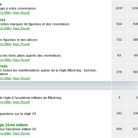
e
sujet à votre convenance
1037
129
pt Miller
,
Alain Roudil
ants
érentes marques de figurines et des revendeurs
524
63
pt Miller
,
Alain Roudil
s figurines et des décors
722
38
pt Miller
,
Alain Roudil
ci les bons plans auprès des revendeurs.
83
64
pt Miller
,
Alain Roudil
nois
 toutes les manifestations autour de la règle Blitzkrieg : tournois,
276
59
ions ...
pt Miller
,
Alain Roudil
e règle à l'académie militaire de Blitzkrieg
3
3
pt Miller
,
Alain Roudil
181
13
uestions sur la règle V3
gle 2ème édition
sur l'ancienne édition V2
656
67
pt Miller
,
Alain Roudil