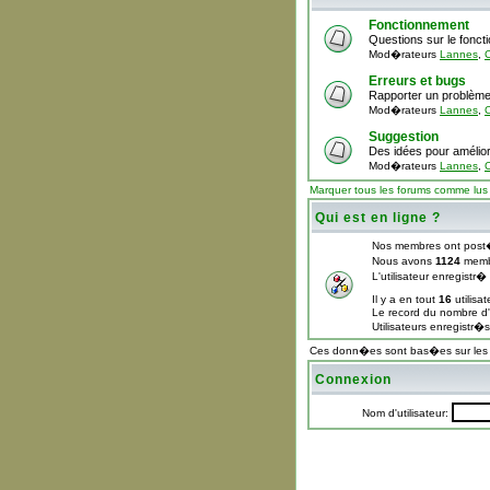
Fonctionnement
Questions sur le fonc
Mod�rateurs
Lannes
,
C
Erreurs et bugs
Rapporter un problème
Mod�rateurs
Lannes
,
C
Suggestion
Des idées pour amélior
Mod�rateurs
Lannes
,
C
Marquer tous les forums comme lus
Qui est en ligne ?
Nos membres ont post
Nous avons
1124
memb
L'utilisateur enregistr
Il y a en tout
16
utilisa
Le record du nombre d'u
Utilisateurs enregistr�
Ces donn�es sont bas�es sur les ut
Connexion
Nom d'utilisateur: