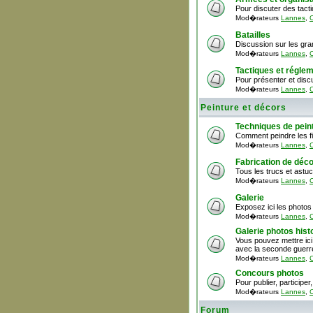
Pour discuter des tact
Mod�rateurs
Lannes
,
C
Batailles
Discussion sur les gra
Mod�rateurs
Lannes
,
C
Tactiques et régle
Pour présenter et discu
Mod�rateurs
Lannes
,
C
Peinture et décors
Techniques de pein
Comment peindre les fi
Mod�rateurs
Lannes
,
C
Fabrication de déc
Tous les trucs et astu
Mod�rateurs
Lannes
,
C
Galerie
Exposez ici les photos 
Mod�rateurs
Lannes
,
C
Galerie photos hist
Vous pouvez mettre ici
avec la seconde guerr
Mod�rateurs
Lannes
,
C
Concours photos
Pour publier, particip
Mod�rateurs
Lannes
,
C
Forum