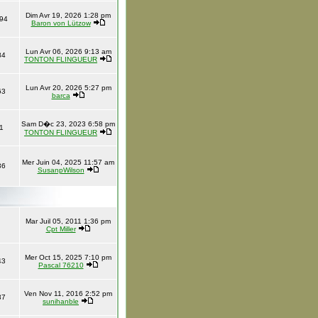
Dim Avr 19, 2026 1:28 pm
94
Baron von Lützow
Lun Avr 06, 2026 9:13 am
84
TONTON FLINGUEUR
Lun Avr 20, 2026 5:27 pm
63
barca
Sam D�c 23, 2023 6:58 pm
1
TONTON FLINGUEUR
Mer Juin 04, 2025 11:57 am
36
SusanpWilson
Mar Juil 05, 2011 1:36 pm
Cpt Miller
Mer Oct 15, 2025 7:10 pm
43
Pascal 76210
Ven Nov 11, 2016 2:52 pm
37
sunihanble