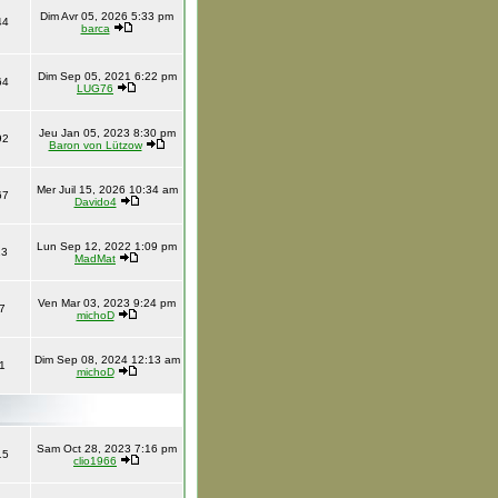
Dim Avr 05, 2026 5:33 pm
44
barca
Dim Sep 05, 2021 6:22 pm
64
LUG76
Jeu Jan 05, 2023 8:30 pm
92
Baron von Lützow
Mer Juil 15, 2026 10:34 am
67
Davido4
Lun Sep 12, 2022 1:09 pm
13
MadMat
Ven Mar 03, 2023 9:24 pm
7
michoD
Dim Sep 08, 2024 12:13 am
1
michoD
Sam Oct 28, 2023 7:16 pm
15
clio1966