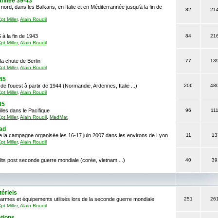
rannée 39-43
ord, dans les Balkans, en Italie et en Méditerrannée jusqu'à la fin de
82
21
pt Miller
,
Alain Roudil
 à la fin de 1943
84
21
pt Miller
,
Alain Roudil
la chute de Berlin
77
13
pt Miller
,
Alain Roudil
-45
de l'ouest à partir de 1944 (Normandie, Ardennes, Italie ...)
206
48
pt Miller
,
Alain Roudil
45
lles dans le Pacifique
96
11
pt Miller
,
Alain Roudil
,
MadMat
ad
e la campagne organisée les 16-17 juin 2007 dans les environs de Lyon
11
13
pt Miller
,
Alain Roudil
lits post seconde guerre mondiale (corée, vietnam ...)
40
39
ériels
armes et équipements utilisés lors de la seconde guerre mondiale
251
26
pt Miller
,
Alain Roudil
tions