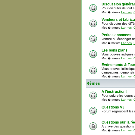
Discussion général
Pour discuter de tout 
Mod�rateurs
Lannes
,
C
Vendeurs et fabric
Pour discuter des diff
Mod�rateurs
Lannes
,
C
Petites annonces
Vendre ou échanger de
Mod�rateurs
Lannes
,
C
Les bons plans
Vous pouvez indiquez i
Mod�rateurs
Lannes
,
C
Evènements & Tour
Vous pouvez ici indiquer
campagnes, démonstrat
Mod�rateurs
Lannes
,
C
Règles
A l'instruction !
Pour suivre les cours d
Mod�rateurs
Lannes
,
C
Questions V3
Forum regroupant les q
Questions sur la rè
Archive des questions 
Mod�rateurs
Lannes
,
C