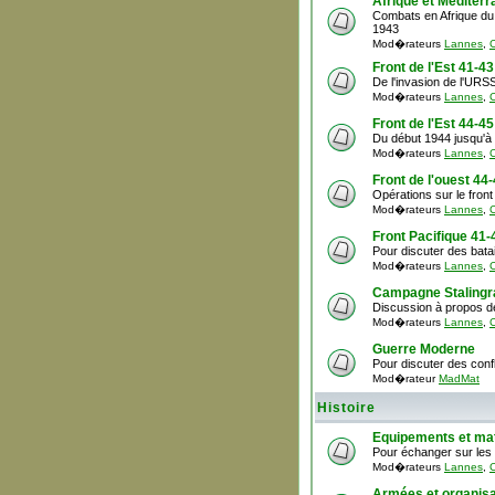
Afrique et Méditer
Combats en Afrique du n
1943
Mod�rateurs
Lannes
,
C
Front de l'Est 41-43
De l'invasion de l'URSS
Mod�rateurs
Lannes
,
C
Front de l'Est 44-45
Du début 1944 jusqu'à 
Mod�rateurs
Lannes
,
C
Front de l'ouest 44
Opérations sur le front 
Mod�rateurs
Lannes
,
C
Front Pacifique 41-
Pour discuter des batai
Mod�rateurs
Lannes
,
C
Campagne Stalingr
Discussion à propos d
Mod�rateurs
Lannes
,
C
Guerre Moderne
Pour discuter des conf
Mod�rateur
MadMat
Histoire
Equipements et mat
Pour échanger sur les 
Mod�rateurs
Lannes
,
C
Armées et organisa