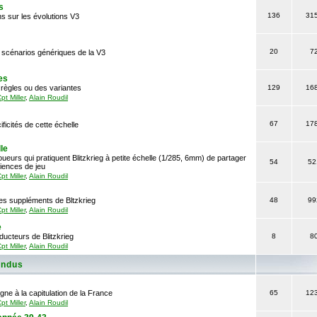
s
136
31
s sur les évolutions V3
20
7
 scénarios génériques de la V3
es
règles ou des variantes
129
16
pt Miller
,
Alain Roudil
67
17
ficités de cette échelle
le
ueurs qui pratiquent Blitzkrieg à petite échelle (1/285, 6mm) de partager
54
52
iences de jeu
pt Miller
,
Alain Roudil
es suppléments de Bltzkrieg
48
99
pt Miller
,
Alain Roudil
e
ucteurs de Blitzkrieg
8
8
pt Miller
,
Alain Roudil
endus
ogne à la capitulation de la France
65
12
pt Miller
,
Alain Roudil