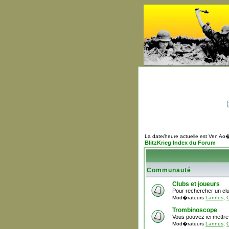
La date/heure actuelle est Ven Ao
BlitzKrieg Index du Forum
Communauté
Clubs et joueurs
Pour rechercher un clu
Mod�rateurs
Lannes
,
C
Trombinoscope
Vous pouvez ici mettre
Mod�rateurs
Lannes
,
C