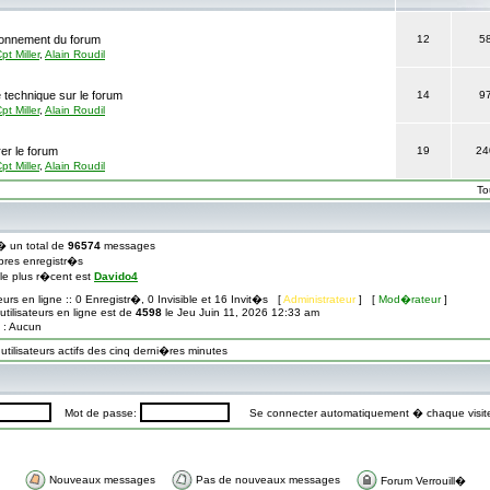
tionnement du forum
12
5
pt Miller
,
Alain Roudil
 technique sur le forum
14
9
pt Miller
,
Alain Roudil
er le forum
19
24
pt Miller
,
Alain Roudil
To
� un total de
96574
messages
res enregistr�s
� le plus r�cent est
Davido4
teurs en ligne :: 0 Enregistr�, 0 Invisible et 16 Invit�s [
Administrateur
] [
Mod�rateur
]
tilisateurs en ligne est de
4598
le Jeu Juin 11, 2026 12:33 am
s : Aucun
ilisateurs actifs des cinq derni�res minutes
Mot de passe:
Se connecter automatiquement � chaque visi
Nouveaux messages
Pas de nouveaux messages
Forum Verrouill�