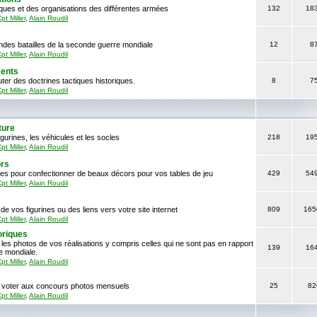
iques et des organisations des différentes armées
132
18
pt Miller
,
Alain Roudil
ndes batailles de la seconde guerre mondiale
12
8
pt Miller
,
Alain Roudil
ments
ter des doctrines tactiques historiques.
8
7
pt Miller
,
Alain Roudil
ture
gurines, les véhicules et les socles
218
19
pt Miller
,
Alain Roudil
ors
ces pour confectionner de beaux décors pour vos tables de jeu
429
54
pt Miller
,
Alain Roudil
de vos figurines ou des liens vers votre site internet
809
165
pt Miller
,
Alain Roudil
oriques
 les photos de vos réalisations y compris celles qui ne sont pas en rapport
139
16
e mondiale.
pt Miller
,
Alain Roudil
er, voter aux concours photos mensuels
25
82
pt Miller
,
Alain Roudil