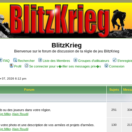
BlitzKrieg
Bienvenue sur le forum de discussion de la règle de jeu BlitzKrieg
FAQ
Rechercher
Liste des Membres
Groupes d'utilisateurs
S'enregist
Profil
Se connecter pour v�rifier ses messages priv�s
Connexion
� 07, 2026 6:12 pm
Forum
Sujets
Mess
b ou des joueurs dans votre région.
251
33
pt Miller
,
Alain Roudil
 votre photo et une description de vos armées et projets d'armées.
130
21
pt Miller
,
Alain Roudil