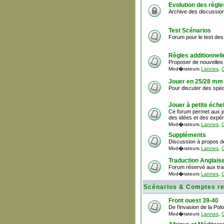
Evolution des règle
Archive des discussion
Test Scénarios
Forum pour le test des
Règles additionnell
Proposer de nouvelles 
Mod�rateurs
Lannes
,
C
Jouer en 25/28 mm
Pour discuter des spéci
Jouer à petite échel
Ce forum permet aux jo
des idées et des expér
Mod�rateurs
Lannes
,
C
Suppléments
Discussion à propos d
Mod�rateurs
Lannes
,
C
Traduction Anglais
Forum réservé aux trad
Mod�rateurs
Lannes
,
C
Scénarios & Comptes r
Front ouest 39-40
De l'invasion de la Pol
Mod�rateurs
Lannes
,
C