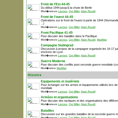
Front de l'Est 44-45
Du début 1944 jusqu'à la chute de Berlin
Mod�rateurs
Lannes
,
Cpt Miller
,
Alain Roudil
Front de l'ouest 44-45
Opérations sur le front de l'ouest à partir de 1944 (Normandie
...)
Mod�rateurs
Lannes
,
Cpt Miller
,
Alain Roudil
Front Pacifique 41-45
Pour discuter des batailles dans le Pacifique
Mod�rateurs
Lannes
,
Cpt Miller
,
Alain Roudil
,
MadMat
Campagne Stalingrad
Discussion à propos de la campagne organisée les 16-17 ju
environs de Lyon
Mod�rateurs
Lannes
,
Cpt Miller
,
Alain Roudil
Guerre Moderne
Pour discuter des conflits post seconde guerre mondiale (cor
Mod�rateur
MadMat
Histoire
Equipements et matériels
Pour échanger sur les armes et équipements utilisés lors de
mondiale
Mod�rateurs
Lannes
,
Cpt Miller
,
Alain Roudil
Armées et organisations
Pour discuter des tactiques et des organisations des différ
Mod�rateurs
Lannes
,
Cpt Miller
,
Alain Roudil
Batailles
Discussion sur les grandes batailles de la seconde guerre m
Mod�rateurs
Lannes
,
Cpt Miller
,
Alain Roudil