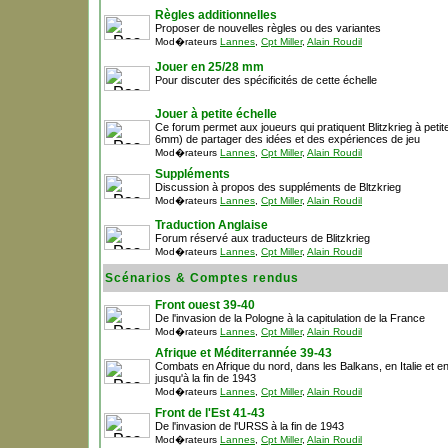
Règles additionnelles
Proposer de nouvelles règles ou des variantes
Mod�rateurs
Lannes
,
Cpt Miller
,
Alain Roudil
Jouer en 25/28 mm
Pour discuter des spécificités de cette échelle
Jouer à petite échelle
Ce forum permet aux joueurs qui pratiquent Blitzkrieg à petit
6mm) de partager des idées et des expériences de jeu
Mod�rateurs
Lannes
,
Cpt Miller
,
Alain Roudil
Suppléments
Discussion à propos des suppléments de Bltzkrieg
Mod�rateurs
Lannes
,
Cpt Miller
,
Alain Roudil
Traduction Anglaise
Forum réservé aux traducteurs de Blitzkrieg
Mod�rateurs
Lannes
,
Cpt Miller
,
Alain Roudil
Scénarios & Comptes rendus
Front ouest 39-40
De l'invasion de la Pologne à la capitulation de la France
Mod�rateurs
Lannes
,
Cpt Miller
,
Alain Roudil
Afrique et Méditerrannée 39-43
Combats en Afrique du nord, dans les Balkans, en Italie et 
jusqu'à la fin de 1943
Mod�rateurs
Lannes
,
Cpt Miller
,
Alain Roudil
Front de l'Est 41-43
De l'invasion de l'URSS à la fin de 1943
Mod�rateurs
Lannes
,
Cpt Miller
,
Alain Roudil