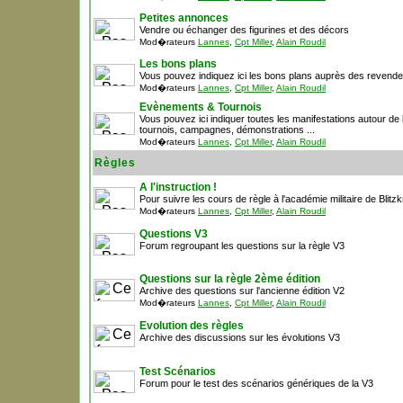
Petites annonces
Vendre ou échanger des figurines et des décors
Mod�rateurs
Lannes
,
Cpt Miller
,
Alain Roudil
Les bons plans
Vous pouvez indiquez ici les bons plans auprès des revende
Mod�rateurs
Lannes
,
Cpt Miller
,
Alain Roudil
Evènements & Tournois
Vous pouvez ici indiquer toutes les manifestations autour de la
tournois, campagnes, démonstrations ...
Mod�rateurs
Lannes
,
Cpt Miller
,
Alain Roudil
Règles
A l'instruction !
Pour suivre les cours de règle à l'académie militaire de Blitzk
Mod�rateurs
Lannes
,
Cpt Miller
,
Alain Roudil
Questions V3
Forum regroupant les questions sur la règle V3
Questions sur la règle 2ème édition
Archive des questions sur l'ancienne édition V2
Mod�rateurs
Lannes
,
Cpt Miller
,
Alain Roudil
Evolution des règles
Archive des discussions sur les évolutions V3
Test Scénarios
Forum pour le test des scénarios génériques de la V3