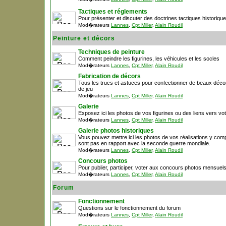
Tactiques et réglements
Pour présenter et discuter des doctrines tactiques historique
Mod�rateurs
Lannes
,
Cpt Miller
,
Alain Roudil
Peinture et décors
Techniques de peinture
Comment peindre les figurines, les véhicules et les socles
Mod�rateurs
Lannes
,
Cpt Miller
,
Alain Roudil
Fabrication de décors
Tous les trucs et astuces pour confectionner de beaux déco
de jeu
Mod�rateurs
Lannes
,
Cpt Miller
,
Alain Roudil
Galerie
Exposez ici les photos de vos figurines ou des liens vers votr
Mod�rateurs
Lannes
,
Cpt Miller
,
Alain Roudil
Galerie photos historiques
Vous pouvez mettre ici les photos de vos réalisations y comp
sont pas en rapport avec la seconde guerre mondiale.
Mod�rateurs
Lannes
,
Cpt Miller
,
Alain Roudil
Concours photos
Pour publier, participer, voter aux concours photos mensuel
Mod�rateurs
Lannes
,
Cpt Miller
,
Alain Roudil
Forum
Fonctionnement
Questions sur le fonctionnement du forum
Mod�rateurs
Lannes
,
Cpt Miller
,
Alain Roudil