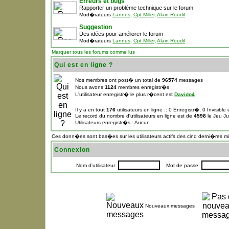
Erreurs et bugs
Rapporter un problème technique sur le forum
Mod�rateurs
Lannes
,
Cpt Miller
,
Alain Roudil
Suggestion
Des idées pour améliorer le forum
Mod�rateurs
Lannes
,
Cpt Miller
,
Alain Roudil
Marquer tous les forums comme lus
Qui est en ligne ?
Nos membres ont post� un total de
96574
messages
Nous avons
1124
membres enregistr�s
L'utilisateur enregistr� le plus r�cent est
Davido4
Il y a en tout
176
utilisateurs en ligne :: 0 Enregistr�, 0 Invisibl
Le record du nombre d'utilisateurs en ligne est de
4598
le Jeu Ju
Utilisateurs enregistr�s : Aucun
Ces donn�es sont bas�es sur les utilisateurs actifs des cinq derni�res m
Connexion
Nom d'utilisateur:
Mot de passe:
Nouveaux messages