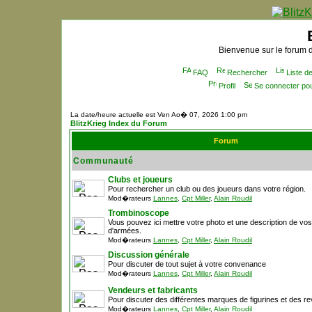
Bienvenue sur le forum d
FAQ
Rechercher
Liste 
Profil
Se connecter po
La date/heure actuelle est Ven Ao� 07, 2026 1:00 pm
BlitzKrieg Index du Forum
Forum
Communauté
Clubs et joueurs
Pour rechercher un club ou des joueurs dans votre région.
Mod�rateurs
Lannes
,
Cpt Miller
,
Alain Roudil
Trombinoscope
Vous pouvez ici mettre votre photo et une description de vo
d'armées.
Mod�rateurs
Lannes
,
Cpt Miller
,
Alain Roudil
Discussion générale
Pour discuter de tout sujet à votre convenance
Mod�rateurs
Lannes
,
Cpt Miller
,
Alain Roudil
Vendeurs et fabricants
Pour discuter des différentes marques de figurines et des r
Mod�rateurs
Lannes
,
Cpt Miller
,
Alain Roudil