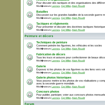
Pour discuter des tactiques et des organisations des différ
Mod�rateurs
Lannes
,
Cpt Miller
,
Alain Roudil
Batailles
Discussion sur les grandes batailles de la seconde guerre m
Mod�rateurs
Lannes
,
Cpt Miller
,
Alain Roudil
Tactiques et réglements
Pour présenter et discuter des doctrines tactiques historique
Mod�rateurs
Lannes
,
Cpt Miller
,
Alain Roudil
Peinture et décors
Techniques de peinture
Comment peindre les figurines, les véhicules et les socles
Mod�rateurs
Lannes
,
Cpt Miller
,
Alain Roudil
Fabrication de décors
Tous les trucs et astuces pour confectionner de beaux décor
Mod�rateurs
Lannes
,
Cpt Miller
,
Alain Roudil
Galerie
Exposez ici les photos de vos figurines ou des liens vers votr
Mod�rateurs
Lannes
,
Cpt Miller
,
Alain Roudil
Galerie photos historiques
Vous pouvez mettre ici les photos de vos réalisations y comp
avec la seconde guerre mondiale.
Mod�rateurs
Lannes
,
Cpt Miller
,
Alain Roudil
Concours photos
Pour publier, participer, voter aux concours photos mensuel
Mod�rateurs
Lannes
,
Cpt Miller
,
Alain Roudil
Forum