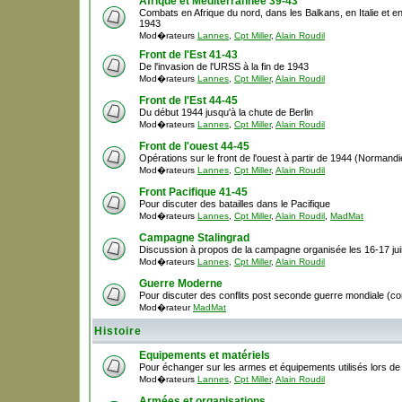
Afrique et Méditerrannée 39-43
Combats en Afrique du nord, dans les Balkans, en Italie et en
1943
Mod�rateurs
Lannes
,
Cpt Miller
,
Alain Roudil
Front de l'Est 41-43
De l'invasion de l'URSS à la fin de 1943
Mod�rateurs
Lannes
,
Cpt Miller
,
Alain Roudil
Front de l'Est 44-45
Du début 1944 jusqu'à la chute de Berlin
Mod�rateurs
Lannes
,
Cpt Miller
,
Alain Roudil
Front de l'ouest 44-45
Opérations sur le front de l'ouest à partir de 1944 (Normandie,
Mod�rateurs
Lannes
,
Cpt Miller
,
Alain Roudil
Front Pacifique 41-45
Pour discuter des batailles dans le Pacifique
Mod�rateurs
Lannes
,
Cpt Miller
,
Alain Roudil
,
MadMat
Campagne Stalingrad
Discussion à propos de la campagne organisée les 16-17 ju
Mod�rateurs
Lannes
,
Cpt Miller
,
Alain Roudil
Guerre Moderne
Pour discuter des conflits post seconde guerre mondiale (cor
Mod�rateur
MadMat
Histoire
Equipements et matériels
Pour échanger sur les armes et équipements utilisés lors d
Mod�rateurs
Lannes
,
Cpt Miller
,
Alain Roudil
Armées et organisations