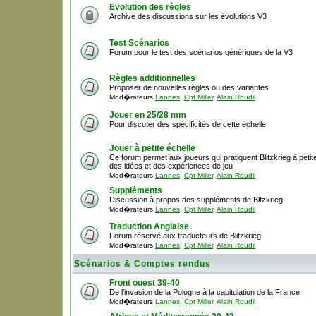
Evolution des règles
Archive des discussions sur les évolutions V3
Test Scénarios
Forum pour le test des scénarios génériques de la V3
Règles additionnelles
Proposer de nouvelles règles ou des variantes
Mod�rateurs
Lannes
,
Cpt Miller
,
Alain Roudil
Jouer en 25/28 mm
Pour discuter des spécificités de cette échelle
Jouer à petite échelle
Ce forum permet aux joueurs qui pratiquent Blitzkrieg à peti
des idées et des expériences de jeu
Mod�rateurs
Lannes
,
Cpt Miller
,
Alain Roudil
Suppléments
Discussion à propos des suppléments de Bltzkrieg
Mod�rateurs
Lannes
,
Cpt Miller
,
Alain Roudil
Traduction Anglaise
Forum réservé aux traducteurs de Blitzkrieg
Mod�rateurs
Lannes
,
Cpt Miller
,
Alain Roudil
Scénarios & Comptes rendus
Front ouest 39-40
De l'invasion de la Pologne à la capitulation de la France
Mod�rateurs
Lannes
,
Cpt Miller
,
Alain Roudil