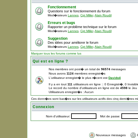
Fonctionnement
Questions sur le fonctionnement du forum
Mod�rateurs
Lannes
,
Cpt Miller
,
Alain Roudil
Erreurs et bugs
Rapporter un problème technique sur le forum
Mod�rateurs
Lannes
,
Cpt Miller
,
Alain Roudil
Suggestion
Des idées pour améliorer le forum
Mod�rateurs
Lannes
,
Cpt Miller
,
Alain Roudil
Marquer tous les forums comme lus
Qui est en ligne ?
Nos membres ont post� un total de
96574
messages
Nous avons
1124
membres enregistr�s
L'utilisateur enregistr� le plus r�cent est
Davido4
Il y a en tout
111
utilisateurs en ligne :: 0 Enregistr�, 0 Invisi
Le record du nombre d'utilisateurs en ligne est de
4598
le Jeu
Utilisateurs enregistr�s : Aucun
Ces donn�es sont bas�es sur les utilisateurs actifs des cinq derni�res m
Connexion
Nom d'utilisateur:
Mot de passe:
Nouveaux messages