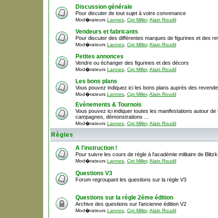
Discussion générale
Pour discuter de tout sujet à votre convenance
Mod�rateurs
Lannes
,
Cpt Miller
,
Alain Roudil
Vendeurs et fabricants
Pour discuter des différentes marques de figurines et des r
Mod�rateurs
Lannes
,
Cpt Miller
,
Alain Roudil
Petites annonces
Vendre ou échanger des figurines et des décors
Mod�rateurs
Lannes
,
Cpt Miller
,
Alain Roudil
Les bons plans
Vous pouvez indiquez ici les bons plans auprès des revende
Mod�rateurs
Lannes
,
Cpt Miller
,
Alain Roudil
Evènements & Tournois
Vous pouvez ici indiquer toutes les manifestations autour de la
campagnes, démonstrations ...
Mod�rateurs
Lannes
,
Cpt Miller
,
Alain Roudil
Règles
A l'instruction !
Pour suivre les cours de règle à l'académie militaire de Blitzk
Mod�rateurs
Lannes
,
Cpt Miller
,
Alain Roudil
Questions V3
Forum regroupant les questions sur la règle V3
Questions sur la règle 2ème édition
Archive des questions sur l'ancienne édition V2
Mod�rateurs
Lannes
,
Cpt Miller
,
Alain Roudil