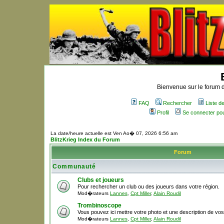
Bienvenue sur le forum d
FAQ
Rechercher
Liste 
Profil
Se connecter po
La date/heure actuelle est Ven Ao� 07, 2026 6:56 am
BlitzKrieg Index du Forum
Forum
Communauté
Clubs et joueurs
Pour rechercher un club ou des joueurs dans votre région.
Mod�rateurs
Lannes
,
Cpt Miller
,
Alain Roudil
Trombinoscope
Vous pouvez ici mettre votre photo et une description de vo
Mod�rateurs
Lannes
,
Cpt Miller
,
Alain Roudil