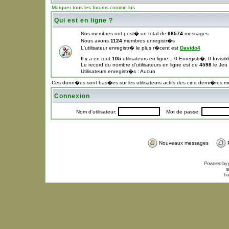
Marquer tous les forums comme lus
Qui est en ligne ?
Nos membres ont post� un total de
96574
messages
Nous avons
1124
membres enregistr�s
L'utilisateur enregistr� le plus r�cent est
Davido4
Il y a en tout
105
utilisateurs en ligne :: 0 Enregistr�, 0 Invisi
Le record du nombre d'utilisateurs en ligne est de
4598
le Jeu
Utilisateurs enregistr�s : Aucun
Ces donn�es sont bas�es sur les utilisateurs actifs des cinq derni�res m
Connexion
Nom d'utilisateur:
Mot de passe:
Nouveaux messages
Powered by
s
Tra