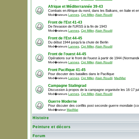
Afrique et Méditerrannée 39-43
Combats en Afrique du nord, dans les Balkans, en Italie et e
Mod�rateurs
Lannes
,
Cpt Miller
,
Alain Roudil
Front de l'Est 41-43
De l'invasion de l'URSS à la fin de 1943
Mod�rateurs
Lannes
,
Cpt Miller
,
Alain Roudil
Front de l'Est 44-45
Du début 1944 jusqu'à la chute de Berlin
Mod�rateurs
Lannes
,
Cpt Miller
,
Alain Roudil
Front de l'ouest 44-45
Opérations sur le front de l'ouest à partir de 1944 (Normandie,
Mod�rateurs
Lannes
,
Cpt Miller
,
Alain Roudil
Front Pacifique 41-45
Pour discuter des batailles dans le Pacifique
Mod�rateurs
Lannes
,
Cpt Miller
,
Alain Roudil
,
MadMat
Campagne Stalingrad
Discussion à propos de la campagne organisée les 16-17 ju
Mod�rateurs
Lannes
,
Cpt Miller
,
Alain Roudil
Guerre Moderne
Pour discuter des conflits post seconde guerre mondiale (cor
Mod�rateur
MadMat
Histoire
Peinture et décors
Forum