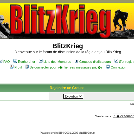
BlitzKrieg
Bienvenue sur le forum de discussion de la règle de jeu BlitzKrieg
FAQ
Rechercher
Liste des Membres
Groupes d'utilisateurs
S'enregist
Profil
Se connecter pour v�rifier ses messages priv�s
Connexion
Rejoindre un Groupe
To
Sauter vers:
Powered by
phpBB
© 2001, 2002 phpBB Group