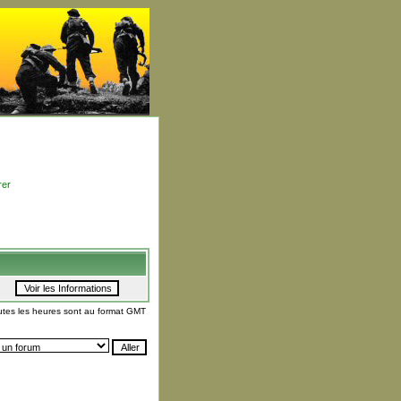
rer
utes les heures sont au format GMT