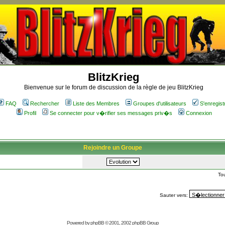
BlitzKrieg
Bienvenue sur le forum de discussion de la règle de jeu BlitzKrieg
FAQ
Rechercher
Liste des Membres
Groupes d'utilisateurs
S'enregist
Profil
Se connecter pour v�rifier ses messages priv�s
Connexion
Rejoindre un Groupe
To
Sauter vers:
Powered by
phpBB
© 2001, 2002 phpBB Group