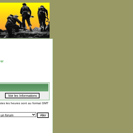
rer
utes les heures sont au format GMT