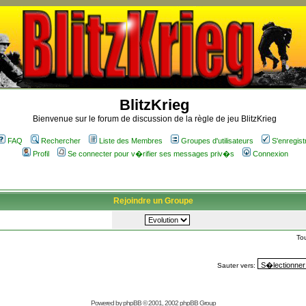
BlitzKrieg
Bienvenue sur le forum de discussion de la règle de jeu BlitzKrieg
FAQ
Rechercher
Liste des Membres
Groupes d'utilisateurs
S'enregist
Profil
Se connecter pour v�rifier ses messages priv�s
Connexion
Rejoindre un Groupe
To
Sauter vers:
Powered by
phpBB
© 2001, 2002 phpBB Group