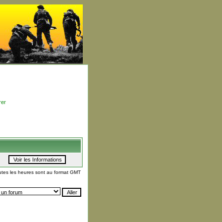
rer
utes les heures sont au format GMT