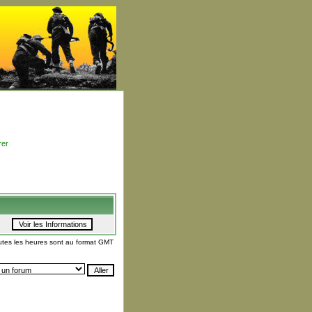
rer
utes les heures sont au format GMT