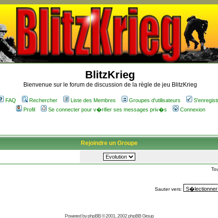
BlitzKrieg
Bienvenue sur le forum de discussion de la règle de jeu BlitzKrieg
FAQ
Rechercher
Liste des Membres
Groupes d'utilisateurs
S'enregist
Profil
Se connecter pour v�rifier ses messages priv�s
Connexion
Rejoindre un Groupe
To
Sauter vers:
Powered by
phpBB
© 2001, 2002 phpBB Group