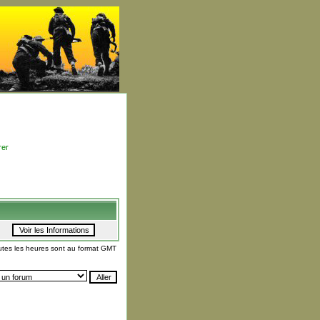
rer
utes les heures sont au format GMT