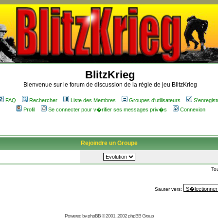
BlitzKrieg
Bienvenue sur le forum de discussion de la règle de jeu BlitzKrieg
FAQ
Rechercher
Liste des Membres
Groupes d'utilisateurs
S'enregist
Profil
Se connecter pour v�rifier ses messages priv�s
Connexion
Rejoindre un Groupe
To
Sauter vers:
Powered by
phpBB
© 2001, 2002 phpBB Group