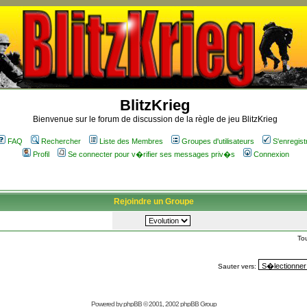
BlitzKrieg
Bienvenue sur le forum de discussion de la règle de jeu BlitzKrieg
FAQ
Rechercher
Liste des Membres
Groupes d'utilisateurs
S'enregist
Profil
Se connecter pour v�rifier ses messages priv�s
Connexion
Rejoindre un Groupe
To
Sauter vers:
Powered by
phpBB
© 2001, 2002 phpBB Group