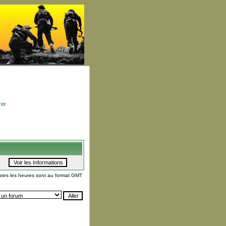
rer
utes les heures sont au format GMT