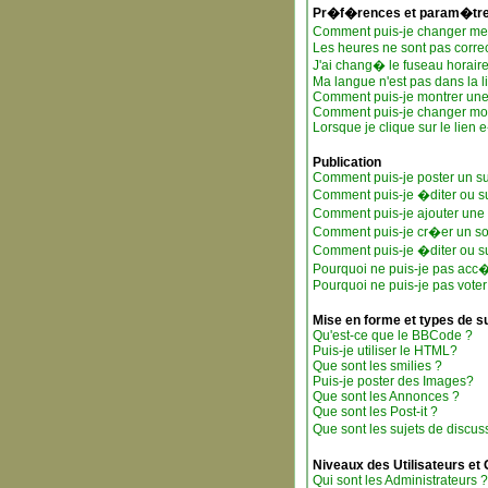
Pr�f�rences et param�tres
Comment puis-je changer m
Les heures ne sont pas correc
J'ai chang� le fuseau horaire 
Ma langue n'est pas dans la li
Comment puis-je montrer une
Comment puis-je changer mo
Lorsque je clique sur le lien
Publication
Comment puis-je poster un su
Comment puis-je �diter ou 
Comment puis-je ajouter un
Comment puis-je cr�er un s
Comment puis-je �diter ou s
Pourquoi ne puis-je pas acc
Pourquoi ne puis-je pas vote
Mise en forme et types de s
Qu'est-ce que le BBCode ?
Puis-je utiliser le HTML?
Que sont les smilies ?
Puis-je poster des Images?
Que sont les Annonces ?
Que sont les Post-it ?
Que sont les sujets de discus
Niveaux des Utilisateurs et
Qui sont les Administrateurs ?