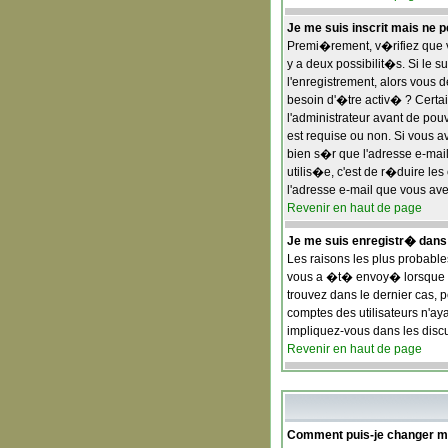
Je me suis inscrit mais ne 
Premi�rement, v�rifiez que vo
y a deux possibilit�s. Si le 
l'enregistrement, alors vous 
besoin d'�tre activ� ? Certa
l'administrateur avant de pou
est requise ou non. Si vous av
bien s�r que l'adresse e-mail 
utilis�e, c'est de r�duire l
l'adresse e-mail que vous avez
Revenir en haut de page
Je me suis enregistr� dans
Les raisons les plus probable
vous a �t� envoy� lorsque vo
trouvez dans le dernier cas, 
comptes des utilisateurs n'ay
impliquez-vous dans les disc
Revenir en haut de page
Comment puis-je changer 