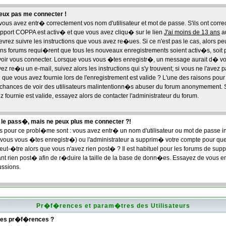
peux pas me connecter !
us avez entr� correctement vos nom d'utilisateur et mot de passe. S'ils ont corre
support COPPA est activ� et que vous avez cliqu� sur le lien
J'ai moins de 13 ans
a
devrez suivre les instructions que vous avez re�ues. Si ce n'est pas le cas, alors p
ins forums requi�rent que tous les nouveaux enregistrements soient activ�s, soit
voir vous connecter. Lorsque vous vous �tes enregistr�, un message aurait d� vou
ez re�u un e-mail, suivez alors les instructions qui s'y trouvent; si vous ne l'avez
que vous avez fournie lors de l'enregistrement est valide ? L'une des raisons pour l
es chances de voir des utilisateurs malintentionn�s abuser du forum anonymement.
 fournie est valide, essayez alors de contacter l'administrateur du forum.
 le pass�, mais ne peux plus me connecter ?!
s pour ce probl�me sont : vous avez entr� un nom d'utilisateur ou mot de passe inco
us vous �tes enregistr�) ou l'administrateur a supprim� votre compte pour que
peut-�tre alors que vous n'avez rien post� ? Il est habituel pour les forums de su
ant rien post� afin de r�duire la taille de la base de donn�es. Essayez de vous en
ussions.
Pr�f�rences et param�tres des Utilisateurs
mes pr�f�rences ?