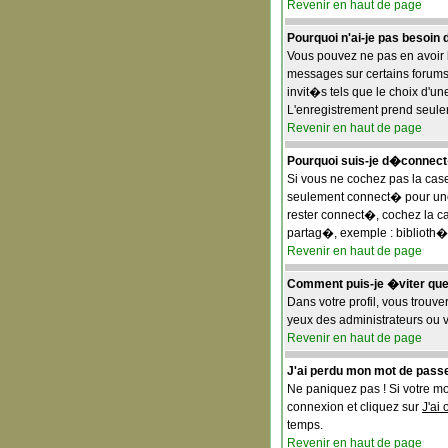
Revenir en haut de page
Pourquoi n'ai-je pas besoin 
Vous pouvez ne pas en avoir b
messages sur certains forums
invit�s tels que le choix d'un
L'enregistrement prend seule
Revenir en haut de page
Pourquoi suis-je d�connec
Si vous ne cochez pas la ca
seulement connect� pour une 
rester connect�, cochez la c
partag�, exemple : biblioth�
Revenir en haut de page
Comment puis-je �viter que m
Dans votre profil, vous trouv
yeux des administrateurs ou 
Revenir en haut de page
J'ai perdu mon mot de passe
Ne paniquez pas ! Si votre mot
connexion et cliquez sur
J'ai
temps.
Revenir en haut de page