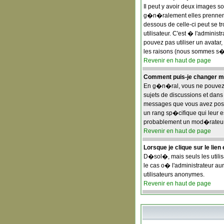
Il peut y avoir deux images s
g�n�ralement elles prennent 
dessous de celle-ci peut se
utilisateur. C'est � l'adminis
pouvez pas utiliser un avatar
les raisons (nous sommes s�r
Revenir en haut de page
Comment puis-je changer m
En g�n�ral, vous ne pouvez pa
sujets de discussions et dans 
messages que vous avez post�s
un rang sp�cifique qui leur es
probablement un mod�rateur 
Revenir en haut de page
Lorsque je clique sur le lie
D�sol�, mais seuls les utili
le cas o� l'administrateur aur
utilisateurs anonymes.
Revenir en haut de page