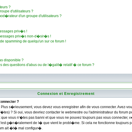
teurs ?
oupe d'utilisateurs ?
od�rateur d'un groupe d'utilisateurs ?
essages priv�s !
 messages priv�s non-d�sir�s !
u de spamming de quelqu'un sur ce forum !
as disponible ?
s des questions d'abus ou de l�galit� relatif � ce forum ?
Connexion et Enregistrement
connecter ?
Plus s�rieusement, vous devez vous enregistrer afin de vous connecter. Avez-vo
'�tes) ? Si oui, vous devriez contacter le webmestre ou l'administrateur du forum p
 que vous n'�tes pas banni et que vous ne pouvez toujours pas vous connecter, v�
; c'est g�n�ralement de l� que vient le probl�me. Si cela ne fonctionne toujours pa
orum ait �t� mal configur�.