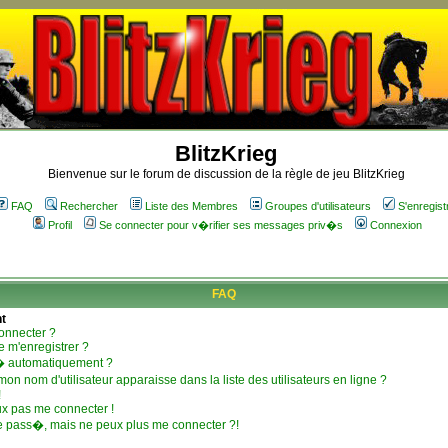
BlitzKrieg
Bienvenue sur le forum de discussion de la règle de jeu BlitzKrieg
FAQ
Rechercher
Liste des Membres
Groupes d'utilisateurs
S'enregist
Profil
Se connecter pour v�rifier ses messages priv�s
Connexion
FAQ
t
onnecter ?
e m'enregistrer ?
� automatiquement ?
n nom d'utilisateur apparaisse dans la liste des utilisateurs en ligne ?
!
ux pas me connecter !
e pass�, mais ne peux plus me connecter ?!