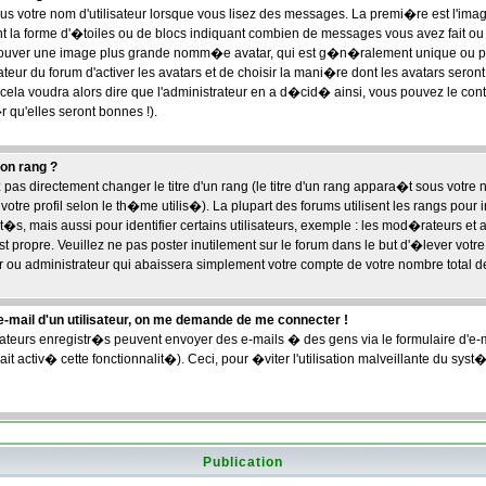
ous votre nom d'utilisateur lorsque vous lisez des messages. La premi�re est l'im
la forme d'�toiles ou de blocs indiquant combien de messages vous avez fait ou vo
 trouver une image plus grande nomm�e avatar, qui est g�n�ralement unique ou 
trateur du forum d'activer les avatars et de choisir la mani�re dont les avatars seron
, cela voudra alors dire que l'administrateur en a d�cid� ainsi, vous pouvez le co
 qu'elles seront bonnes !).
on rang ?
s directement changer le titre d'un rang (le titre d'un rang appara�t sous votre n
votre profil selon le th�me utilis�). La plupart des forums utilisent les rangs pour
, mais aussi pour identifier certains utilisateurs, exemple : les mod�rateurs et 
t propre. Veuillez ne pas poster inutilement sur le forum dans le but d'�lever votr
ou administrateur qui abaissera simplement votre compte de votre nombre total 
n e-mail d'un utilisateur, on me demande de me connecter !
sateurs enregistr�s peuvent envoyer des e-mails � des gens via le formulaire d'e
ait activ� cette fonctionnalit�). Ceci, pour �viter l'utilisation malveillante du sys
Publication