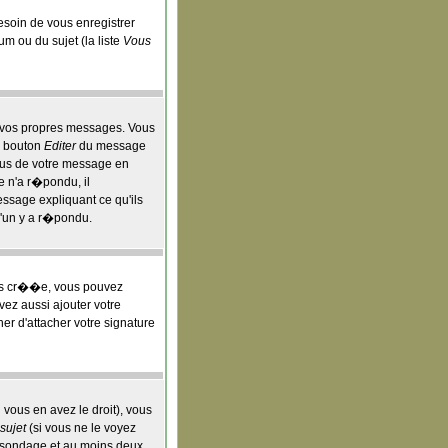
besoin de vous enregistrer
um ou du sujet (la liste
Vous
 vos propres messages. Vous
e bouton
Editer
du message
ous de votre message en
e n'a r�pondu, il
ssage expliquant ce qu'ils
u'un y a r�pondu.
ois cr��e, vous pouvez
vez aussi ajouter votre
r d'attacher votre signature
vous en avez le droit), vous
sujet
(si vous ne le voyez
e sondage et au moins deux