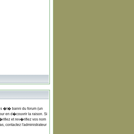
us �t� banni du forum (un
our en d�couvrir la raison. Si
rifiez et rev�rifiez vos nom
s, contactez l'administrateur