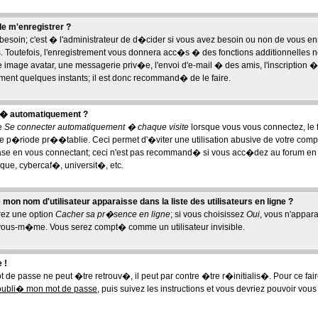
de m'enregistrer ?
esoin; c'est � l'administrateur de d�cider si vous avez besoin ou non de vous enr
. Toutefois, l'enregistrement vous donnera acc�s � des fonctions additionnelles n
e image avatar, une messagerie priv�e, l'envoi d'e-mail � des amis, l'inscription � 
ment quelques instants; il est donc recommand� de le faire.
t� automatiquement ?
se
Se connecter automatiquement � chaque visite
lorsque vous vous connectez, le
p�riode pr��tablie. Ceci permet d'�viter une utilisation abusive de votre compt
ase en vous connectant; ceci n'est pas recommand� si vous acc�dez au forum en u
que, cybercaf�, universit�, etc.
on nom d'utilisateur apparaisse dans la liste des utilisateurs en ligne ?
erez une option
Cacher sa pr�sence en ligne
; si vous choisissez
Oui
, vous n'appar
vous-m�me. Vous serez compt� comme un utilisateur invisible.
 !
 de passe ne peut �tre retrouv�, il peut par contre �tre r�initialis�. Pour ce fair
 oubli� mon mot de passe
, puis suivez les instructions et vous devriez pouvoir vou