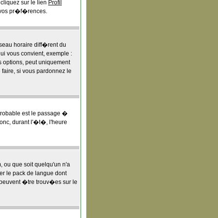
liquez sur le lien
Profil
 vos pr�f�rences.
seau horaire diff�rent du
qui vous convient, exemple :
es options, peut uniquement
 faire, si vous pardonnez le
 probable est le passage �
nc, durant l'�t�, l'heure
m, ou que soit quelqu'un n'a
ler le pack de langue dont
s peuvent �tre trouv�es sur le