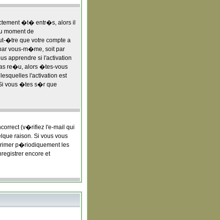
ctement �t� entr�s, alors il
u moment de
eut-�tre que votre compte a
 par vous-m�me, soit par
s apprendre si l'activation
 pas re�u, alors �tes-vous
esquelles l'activation est
 Si vous �tes s�r que
rrect (v�rifiez l'e-mail qui
lque raison. Si vous vous
pprimer p�riodiquement les
registrer encore et