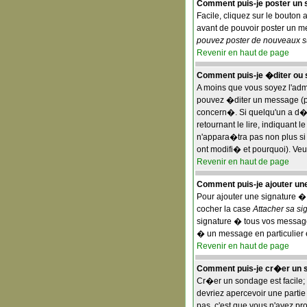
Comment puis-je poster un s
Facile, cliquez sur le bouton 
avant de pouvoir poster un mes
pouvez poster de nouveaux suj
Revenir en haut de page
Comment puis-je �diter ou
A moins que vous soyez l'ad
pouvez �diter un message (pa
concern�. Si quelqu'un a d�
retournant le lire, indiquant
n'appara�tra pas non plus si
ont modifi� et pourquoi). Veu
Revenir en haut de page
Comment puis-je ajouter u
Pour ajouter une signature �
cocher la case
Attacher sa si
signature � tous vos message
� un message en particulier 
Revenir en haut de page
Comment puis-je cr�er un 
Cr�er un sondage est facile; 
devriez apercevoir une parti
pas, c'est que vous n'avez pr