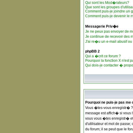
Qui sont les Mod�rateurs?
Que sont les groupes d'utilisa
Comment puis-je joindre un gr
Comment puis-je devenir le m
Messagerie Priv�e
Je ne peux pas envoyer de m
Je continue de recevoir des
J'ai re�u un e-mail abusif o
phpBB 2
Qui a �crit ce forum ?
Pourquoi la fonction X n'est p
Qui dois-je contacter � propo
Pourquoi ne puis-je pas me 
Vous �tes-vous enregistr� ? 
message est affich� si vous l
vous vous �tes enregistr� et
d'utilisateur et mot de passe
du forum; il se peut que le f