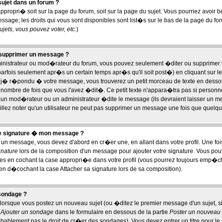
ujet dans un forum ?
appropri� soit sur la page du forum, soit sur la page du sujet. Vous pourriez avoir 
sage; les droits qui vous sont disponibles sont list�s sur le bas de la page du for
ets, vous pouvez voter, etc.
)
 supprimer un message ?
ministrateur ou mod�rateur du forum, vous pouvez seulement �diter ou supprimer
rfois seulement apr�s un certain temps apr�s qu'il soit post�) en cliquant sur l
j� r�pondu � votre message, vous trouverez un petit morceau de texte en dess
 le nombre de fois que vous l'avez �dit�. Ce petit texte n'appara�tra pas si personn
 un mod�rateur ou un administrateur �dite le message (ils devraient laisser un me
illez noter qu'un utilisateur ne peut pas supprimer un message une fois que quelq
ne signature � mon message ?
 un message, vous devez d'abord en cr�er une, en allant dans votre profil. Une f
gnature
lors de la composition d'un message pour ajouter votre signature. Vous pou
s en cochant la case appropri�e dans votre profil (vous pourrez toujours emp�che
en d�cochant la case Attacher sa signature lors de sa composition).
sondage ?
lorsque vous postez un nouveau sujet (ou �ditez le premier message d'un sujet, si 
e
Ajouter un sondage
dans le formulaire en dessous de la partie
Poster un nouveau 
obablement pas le droit de cr�er des sondages). Vous devez entrer un titre pour l