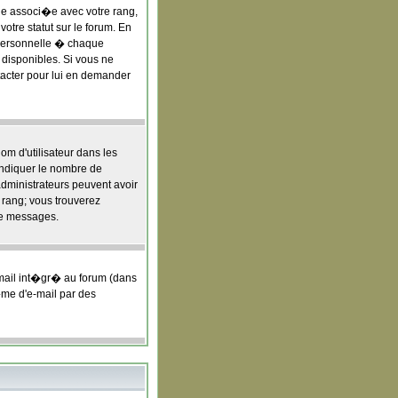
age associ�e avec votre rang,
tre statut sur le forum. En
personnelle � chaque
t disponibles. Si vous ne
ntacter pour lui en demander
om d'utilisateur dans les
 indiquer le nombre de
administrateurs peuvent avoir
e rang; vous trouverez
de messages.
-mail int�gr� au forum (dans
t�me d'e-mail par des