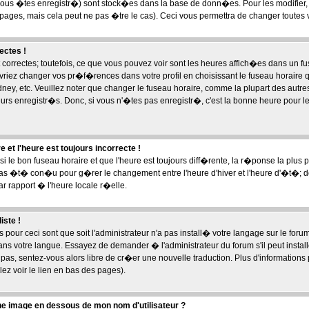
ous �tes enregistr�) sont stock�es dans la base de donn�es. Pour les modifier, c
ges, mais cela peut ne pas �tre le cas). Ceci vous permettra de changer toutes
ectes !
correctes; toutefois, ce que vous pouvez voir sont les heures affich�es dans un fu
devriez changer vos pr�f�rences dans votre profil en choisissant le fuseau horaire 
ney, etc. Veuillez noter que changer le fuseau horaire, comme la plupart des autr
eurs enregistr�s. Donc, si vous n'�tes pas enregistr�, c'est la bonne heure pour le
 et l'heure est toujours incorrecte !
si le bon fuseau horaire et que l'heure est toujours diff�rente, la r�ponse la plus
pas �t� con�u pour g�rer le changement entre l'heure d'hiver et l'heure d'�t�; do
 rapport � l'heure locale r�elle.
iste !
 pour ceci sont que soit l'administrateur n'a pas install� votre langage sur le foru
ans votre langue. Essayez de demander � l'administrateur du forum s'il peut instal
te pas, sentez-vous alors libre de cr�er une nouvelle traduction. Plus d'information
ez voir le lien en bas des pages).
e image en dessous de mon nom d'utilisateur ?