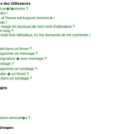
 des Utilisateurs
es pr�f�rences ?
tes !
et l'heure est toujours incorrecte !
ste !
 image en dessous de mon nom d'utilisateur ?
n rang ?
 e-mail d'un utilisateur, on me demande de me connecter !
jet dans un forum ?
supprimer un message ?
e signature � mon message ?
ondage ?
upprimer un sondage ?
�der � un forum ?
r dans un sondage ?
ujets
sions verrouill�s ?
 Groupes