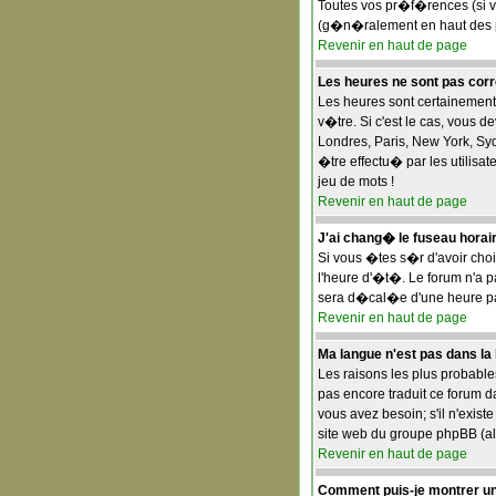
Toutes vos pr�f�rences (si v
(g�n�ralement en haut des pa
Revenir en haut de page
Les heures ne sont pas corr
Les heures sont certainement 
v�tre. Si c'est le cas, vous 
Londres, Paris, New York, Syd
�tre effectu� par les utilisat
jeu de mots !
Revenir en haut de page
J'ai chang� le fuseau horaire
Si vous �tes s�r d'avoir choi
l'heure d'�t�. Le forum n'a 
sera d�cal�e d'une heure par
Revenir en haut de page
Ma langue n'est pas dans la l
Les raisons les plus probables
pas encore traduit ce forum d
vous avez besoin; s'il n'exis
site web du groupe phpBB (all
Revenir en haut de page
Comment puis-je montrer un