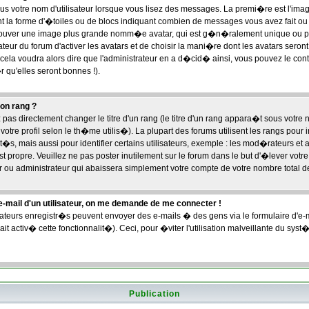
ous votre nom d'utilisateur lorsque vous lisez des messages. La premi�re est l'im
la forme d'�toiles ou de blocs indiquant combien de messages vous avez fait ou vo
 trouver une image plus grande nomm�e avatar, qui est g�n�ralement unique ou 
trateur du forum d'activer les avatars et de choisir la mani�re dont les avatars seron
, cela voudra alors dire que l'administrateur en a d�cid� ainsi, vous pouvez le co
 qu'elles seront bonnes !).
on rang ?
s directement changer le titre d'un rang (le titre d'un rang appara�t sous votre n
votre profil selon le th�me utilis�). La plupart des forums utilisent les rangs pour
, mais aussi pour identifier certains utilisateurs, exemple : les mod�rateurs et 
t propre. Veuillez ne pas poster inutilement sur le forum dans le but d'�lever votr
ou administrateur qui abaissera simplement votre compte de votre nombre total 
n e-mail d'un utilisateur, on me demande de me connecter !
sateurs enregistr�s peuvent envoyer des e-mails � des gens via le formulaire d'e
ait activ� cette fonctionnalit�). Ceci, pour �viter l'utilisation malveillante du sys
Publication