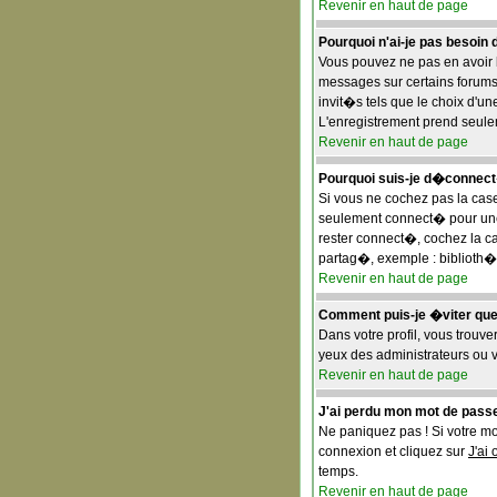
Revenir en haut de page
Pourquoi n'ai-je pas besoin 
Vous pouvez ne pas en avoir b
messages sur certains forums
invit�s tels que le choix d'un
L'enregistrement prend seule
Revenir en haut de page
Pourquoi suis-je d�connec
Si vous ne cochez pas la ca
seulement connect� pour une 
rester connect�, cochez la c
partag�, exemple : biblioth�
Revenir en haut de page
Comment puis-je �viter que m
Dans votre profil, vous trouv
yeux des administrateurs ou 
Revenir en haut de page
J'ai perdu mon mot de passe
Ne paniquez pas ! Si votre mot
connexion et cliquez sur
J'ai
temps.
Revenir en haut de page