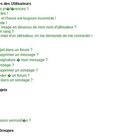
 des Utilisateurs
es pr�f�rences ?
tes !
et l'heure est toujours incorrecte !
ste !
 image en dessous de mon nom d'utilisateur ?
n rang ?
 e-mail d'un utilisateur, on me demande de me connecter !
jet dans un forum ?
supprimer un message ?
e signature � mon message ?
ondage ?
upprimer un sondage ?
�der � un forum ?
r dans un sondage ?
ujets
sions verrouill�s ?
 Groupes