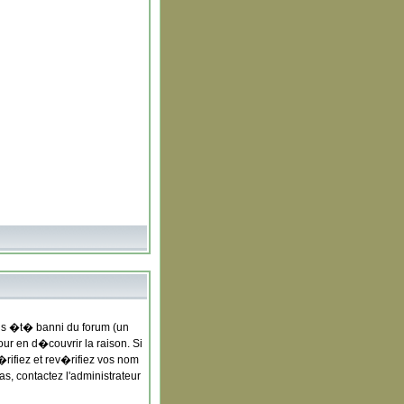
us �t� banni du forum (un
our en d�couvrir la raison. Si
rifiez et rev�rifiez vos nom
s, contactez l'administrateur