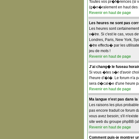
Toutes vos pr�f�rences (si v
(g�n�ralement en haut des pa
Revenir en haut de page
Les heures ne sont pas corr
Les heures sont certainement 
v�tre. Si c'est le cas, vous 
Londres, Paris, New York, Syd
�tre effectu� par les utilisat
jeu de mots !
Revenir en haut de page
J'ai chang� le fuseau horaire
Si vous �tes s�r d'avoir choi
l'heure d'�t�. Le forum n'a 
sera d�cal�e d'une heure par
Revenir en haut de page
Ma langue n'est pas dans la l
Les raisons les plus probables
pas encore traduit ce forum d
vous avez besoin; s'il n'exis
site web du groupe phpBB (all
Revenir en haut de page
Comment puis-je montrer un