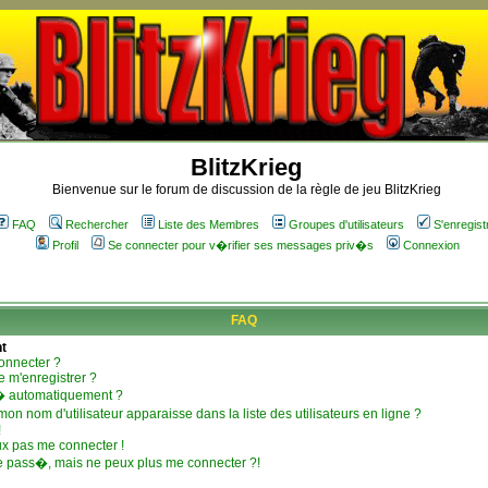
BlitzKrieg
Bienvenue sur le forum de discussion de la règle de jeu BlitzKrieg
FAQ
Rechercher
Liste des Membres
Groupes d'utilisateurs
S'enregist
Profil
Se connecter pour v�rifier ses messages priv�s
Connexion
FAQ
t
onnecter ?
e m'enregistrer ?
� automatiquement ?
n nom d'utilisateur apparaisse dans la liste des utilisateurs en ligne ?
!
ux pas me connecter !
e pass�, mais ne peux plus me connecter ?!