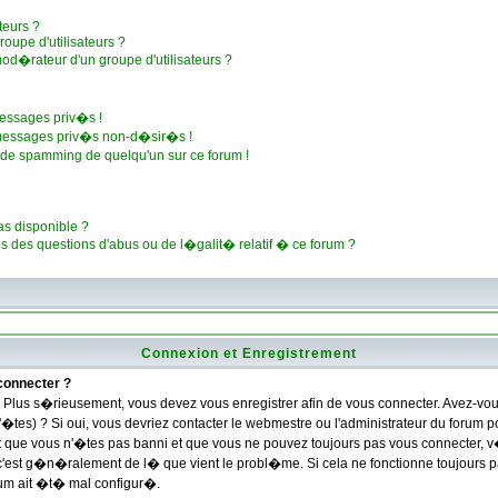
teurs ?
oupe d'utilisateurs ?
od�rateur d'un groupe d'utilisateurs ?
essages priv�s !
 messages priv�s non-d�sir�s !
u de spamming de quelqu'un sur ce forum !
as disponible ?
s des questions d'abus ou de l�galit� relatif � ce forum ?
Connexion et Enregistrement
connecter ?
Plus s�rieusement, vous devez vous enregistrer afin de vous connecter. Avez-vo
'�tes) ? Si oui, vous devriez contacter le webmestre ou l'administrateur du forum p
 que vous n'�tes pas banni et que vous ne pouvez toujours pas vous connecter, v�
; c'est g�n�ralement de l� que vient le probl�me. Si cela ne fonctionne toujours pa
orum ait �t� mal configur�.