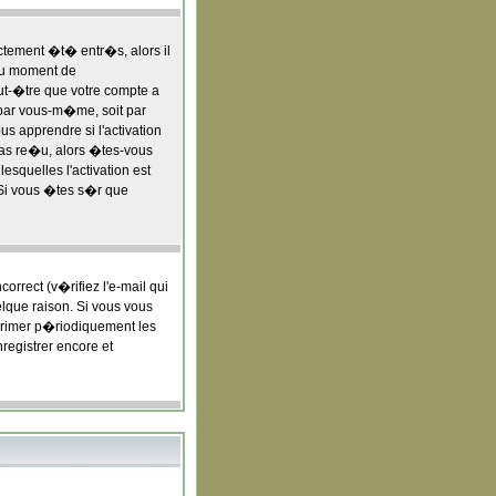
ctement �t� entr�s, alors il
u moment de
eut-�tre que votre compte a
 par vous-m�me, soit par
s apprendre si l'activation
 pas re�u, alors �tes-vous
esquelles l'activation est
 Si vous �tes s�r que
rrect (v�rifiez l'e-mail qui
lque raison. Si vous vous
pprimer p�riodiquement les
registrer encore et