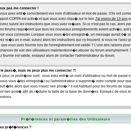
peux pas me connecter !
us avez entr� correctement vos nom d'utilisateur et mot de passe. S'ils ont corre
support COPPA est activ� et que vous avez cliqu� sur le lien
J'ai moins de 13 ans
a
devrez suivre les instructions que vous avez re�ues. Si ce n'est pas le cas, alors p
ins forums requi�rent que tous les nouveaux enregistrements soient activ�s, soit
voir vous connecter. Lorsque vous vous �tes enregistr�, un message aurait d� vou
ez re�u un e-mail, suivez alors les instructions qui s'y trouvent; si vous ne l'avez
que vous avez fournie lors de l'enregistrement est valide ? L'une des raisons pour l
es chances de voir des utilisateurs malintentionn�s abuser du forum anonymement.
 fournie est valide, essayez alors de contacter l'administrateur du forum.
 le pass�, mais ne peux plus me connecter ?!
s pour ce probl�me sont : vous avez entr� un nom d'utilisateur ou mot de passe inco
us vous �tes enregistr�) ou l'administrateur a supprim� votre compte pour que
peut-�tre alors que vous n'avez rien post� ? Il est habituel pour les forums de su
ant rien post� afin de r�duire la taille de la base de donn�es. Essayez de vous en
ussions.
Pr�f�rences et param�tres des Utilisateurs
mes pr�f�rences ?