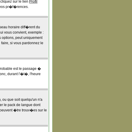
liquez sur le lien
Profil
 vos pr�f�rences.
seau horaire diff�rent du
qui vous convient, exemple :
es options, peut uniquement
 faire, si vous pardonnez le
 probable est le passage �
nc, durant l'�t�, l'heure
m, ou que soit quelqu'un n'a
ler le pack de langue dont
s peuvent �tre trouv�es sur le