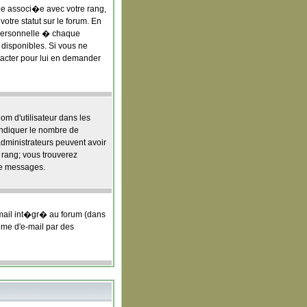
age associ�e avec votre rang,
tre statut sur le forum. En
personnelle � chaque
t disponibles. Si vous ne
ntacter pour lui en demander
om d'utilisateur dans les
 indiquer le nombre de
administrateurs peuvent avoir
e rang; vous trouverez
de messages.
-mail int�gr� au forum (dans
t�me d'e-mail par des