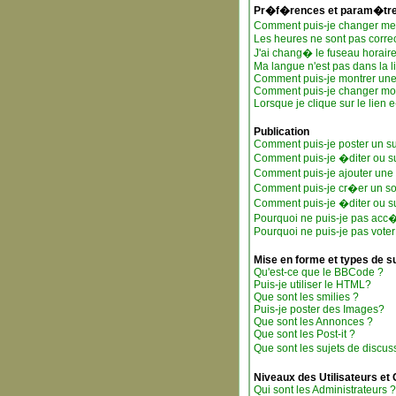
Pr�f�rences et param�tres
Comment puis-je changer m
Les heures ne sont pas correc
J'ai chang� le fuseau horaire 
Ma langue n'est pas dans la li
Comment puis-je montrer une
Comment puis-je changer mo
Lorsque je clique sur le lien
Publication
Comment puis-je poster un su
Comment puis-je �diter ou 
Comment puis-je ajouter un
Comment puis-je cr�er un s
Comment puis-je �diter ou s
Pourquoi ne puis-je pas acc
Pourquoi ne puis-je pas vote
Mise en forme et types de s
Qu'est-ce que le BBCode ?
Puis-je utiliser le HTML?
Que sont les smilies ?
Puis-je poster des Images?
Que sont les Annonces ?
Que sont les Post-it ?
Que sont les sujets de discus
Niveaux des Utilisateurs et
Qui sont les Administrateurs ?