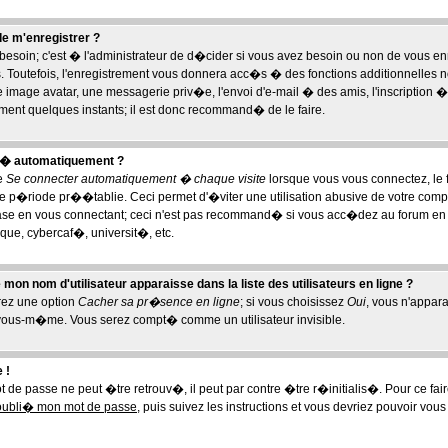
de m'enregistrer ?
esoin; c'est � l'administrateur de d�cider si vous avez besoin ou non de vous enr
. Toutefois, l'enregistrement vous donnera acc�s � des fonctions additionnelles n
e image avatar, une messagerie priv�e, l'envoi d'e-mail � des amis, l'inscription � 
ment quelques instants; il est donc recommand� de le faire.
t� automatiquement ?
se
Se connecter automatiquement � chaque visite
lorsque vous vous connectez, le
p�riode pr��tablie. Ceci permet d'�viter une utilisation abusive de votre compt
ase en vous connectant; ceci n'est pas recommand� si vous acc�dez au forum en u
que, cybercaf�, universit�, etc.
on nom d'utilisateur apparaisse dans la liste des utilisateurs en ligne ?
erez une option
Cacher sa pr�sence en ligne
; si vous choisissez
Oui
, vous n'appar
vous-m�me. Vous serez compt� comme un utilisateur invisible.
 !
 de passe ne peut �tre retrouv�, il peut par contre �tre r�initialis�. Pour ce fair
 oubli� mon mot de passe
, puis suivez les instructions et vous devriez pouvoir vou