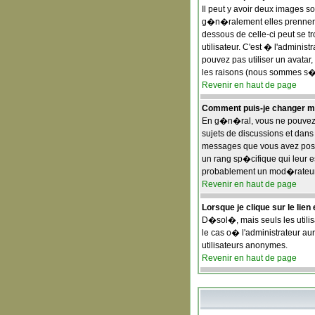
Il peut y avoir deux images s
g�n�ralement elles prennent 
dessous de celle-ci peut se
utilisateur. C'est � l'adminis
pouvez pas utiliser un avatar
les raisons (nous sommes s�r
Revenir en haut de page
Comment puis-je changer m
En g�n�ral, vous ne pouvez pa
sujets de discussions et dans 
messages que vous avez post�s
un rang sp�cifique qui leur es
probablement un mod�rateur 
Revenir en haut de page
Lorsque je clique sur le lie
D�sol�, mais seuls les utili
le cas o� l'administrateur aur
utilisateurs anonymes.
Revenir en haut de page