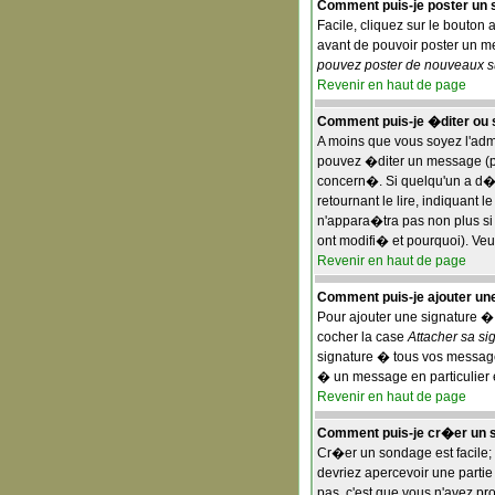
Comment puis-je poster un s
Facile, cliquez sur le bouton 
avant de pouvoir poster un mes
pouvez poster de nouveaux suj
Revenir en haut de page
Comment puis-je �diter ou
A moins que vous soyez l'ad
pouvez �diter un message (pa
concern�. Si quelqu'un a d�
retournant le lire, indiquant
n'appara�tra pas non plus si
ont modifi� et pourquoi). Veu
Revenir en haut de page
Comment puis-je ajouter u
Pour ajouter une signature �
cocher la case
Attacher sa si
signature � tous vos message
� un message en particulier 
Revenir en haut de page
Comment puis-je cr�er un 
Cr�er un sondage est facile; 
devriez apercevoir une parti
pas, c'est que vous n'avez pr