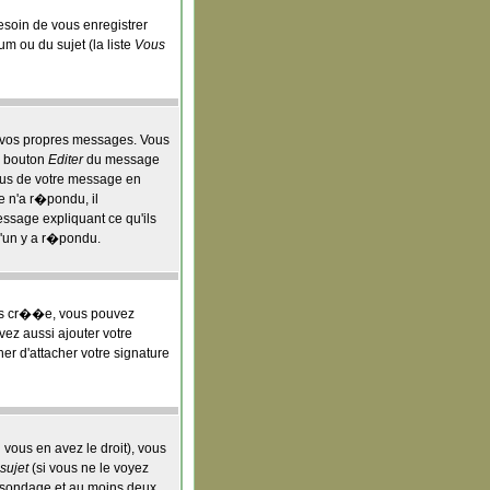
besoin de vous enregistrer
um ou du sujet (la liste
Vous
 vos propres messages. Vous
e bouton
Editer
du message
ous de votre message en
e n'a r�pondu, il
ssage expliquant ce qu'ils
u'un y a r�pondu.
ois cr��e, vous pouvez
vez aussi ajouter votre
r d'attacher votre signature
vous en avez le droit), vous
sujet
(si vous ne le voyez
e sondage et au moins deux