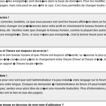
ous �tes enregistr�) sont stock�es dans la base de donn�es. Pour les modifier, c
ges, mais cela peut ne pas �tre le cas). Ceci vous permettra de changer toutes
ectes !
correctes; toutefois, ce que vous pouvez voir sont les heures affich�es dans un fu
devriez changer vos pr�f�rences dans votre profil en choisissant le fuseau horaire 
ney, etc. Veuillez noter que changer le fuseau horaire, comme la plupart des autr
eurs enregistr�s. Donc, si vous n'�tes pas enregistr�, c'est la bonne heure pour le
 et l'heure est toujours incorrecte !
si le bon fuseau horaire et que l'heure est toujours diff�rente, la r�ponse la plus
pas �t� con�u pour g�rer le changement entre l'heure d'hiver et l'heure d'�t�; do
 rapport � l'heure locale r�elle.
iste !
 pour ceci sont que soit l'administrateur n'a pas install� votre langage sur le foru
ans votre langue. Essayez de demander � l'administrateur du forum s'il peut instal
te pas, sentez-vous alors libre de cr�er une nouvelle traduction. Plus d'information
ez voir le lien en bas des pages).
e image en dessous de mon nom d'utilisateur ?