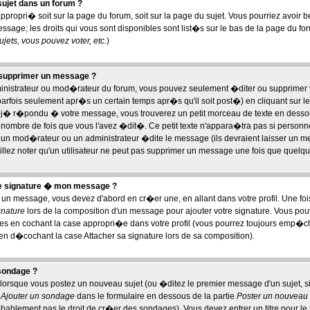
ujet dans un forum ?
appropri� soit sur la page du forum, soit sur la page du sujet. Vous pourriez avoir 
sage; les droits qui vous sont disponibles sont list�s sur le bas de la page du for
ets, vous pouvez voter, etc.
)
 supprimer un message ?
ministrateur ou mod�rateur du forum, vous pouvez seulement �diter ou supprimer
rfois seulement apr�s un certain temps apr�s qu'il soit post�) en cliquant sur l
j� r�pondu � votre message, vous trouverez un petit morceau de texte en dess
 le nombre de fois que vous l'avez �dit�. Ce petit texte n'appara�tra pas si personn
 un mod�rateur ou un administrateur �dite le message (ils devraient laisser un me
illez noter qu'un utilisateur ne peut pas supprimer un message une fois que quelq
ne signature � mon message ?
 un message, vous devez d'abord en cr�er une, en allant dans votre profil. Une f
gnature
lors de la composition d'un message pour ajouter votre signature. Vous pou
s en cochant la case appropri�e dans votre profil (vous pourrez toujours emp�che
en d�cochant la case Attacher sa signature lors de sa composition).
sondage ?
lorsque vous postez un nouveau sujet (ou �ditez le premier message d'un sujet, si 
e
Ajouter un sondage
dans le formulaire en dessous de la partie
Poster un nouveau 
obablement pas le droit de cr�er des sondages). Vous devez entrer un titre pour l