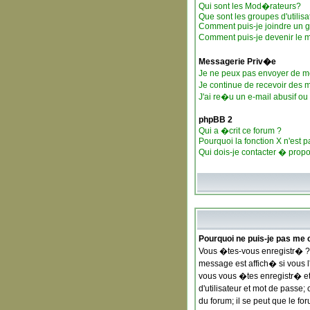
Qui sont les Mod�rateurs?
Que sont les groupes d'utilisa
Comment puis-je joindre un gr
Comment puis-je devenir le m
Messagerie Priv�e
Je ne peux pas envoyer de m
Je continue de recevoir des
J'ai re�u un e-mail abusif o
phpBB 2
Qui a �crit ce forum ?
Pourquoi la fonction X n'est p
Qui dois-je contacter � propo
Pourquoi ne puis-je pas me 
Vous �tes-vous enregistr� ? 
message est affich� si vous l
vous vous �tes enregistr� et
d'utilisateur et mot de passe
du forum; il se peut que le f