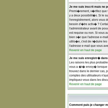
Je me suis inscrit mais ne 
Premi�rement, v�rifiez que vo
y a deux possibilit�s. Si le 
l'enregistrement, alors vous 
besoin d'�tre activ� ? Certa
l'administrateur avant de pou
est requise ou non. Si vous av
bien s�r que l'adresse e-mail 
utilis�e, c'est de r�duire l
l'adresse e-mail que vous avez
Revenir en haut de page
Je me suis enregistr� dans
Les raisons les plus probable
vous a �t� envoy� lorsque vo
trouvez dans le dernier cas, 
comptes des utilisateurs n'ay
impliquez-vous dans les disc
Revenir en haut de page
Comment puis-je changer 